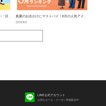
い「日焼
真夏のお出かけにマストバイ！8月の人気アイテ
ムランキング
2026/8/3
LINE公式アカウント
お得なセール・クーポン情報配信中