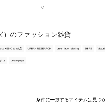
ンズ）のファッション雑貨
orts XEBIO &mall店
URBAN RESEARCH
green label relaxing
SHIPS
Victor
クロ
gelato pique
条件に一致するアイテムは見つ