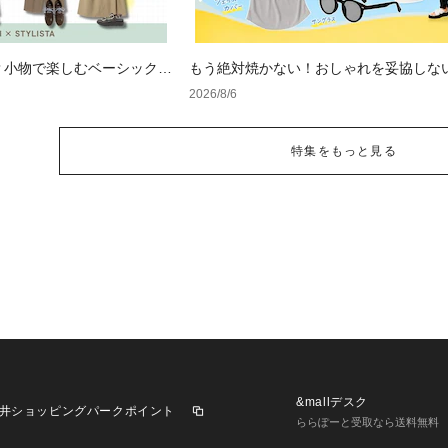
？小物で楽しむベーシックコ
もう絶対焼かない！おしゃれを妥協しな
け対策」グッズ
2026/8/6
特集をもっと見る
&mallデスク
井ショッピングパークポイント
ららぽーと受取なら送料無料