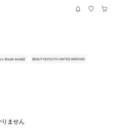
ia L-Breath &mall店
BEAUTY&YOUTH UNITED ARROWS
かりません