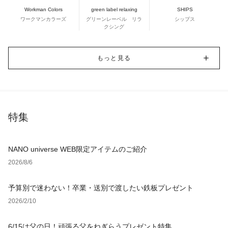
Workman Colors
green label relaxing
SHIPS
ワークマンカラーズ
グリーンレーベル リラ
シップス
クシング
もっと見る
特集
NANO universe WEB限定アイテムのご紹介
2026/8/6
予算別で迷わない！卒業・送別で渡したい鉄板プレゼント
2026/2/10
6/15は父の日！頑張る父をねぎらうプレゼント特集