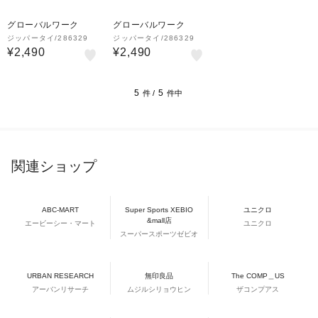
グローバルワーク
グローバルワーク
ジッパータイ/286329
ジッパータイ/286329
¥2,490
¥2,490
5
5
件 /
件中
関連ショップ
ABC-MART
Super Sports XEBIO
ユニクロ
&mall店
エービーシー・マート
ユニクロ
スーパースポーツゼビオ
URBAN RESEARCH
無印良品
The COMP＿US
アーバンリサーチ
ムジルシリョウヒン
ザコンプアス