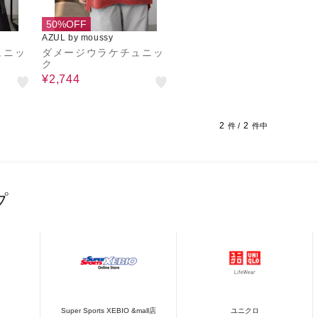
50%OFF
AZUL by moussy
ュニッ
ダメージウラケチュニッ
ク
¥2,744
2
2
件 /
件中
プ
Super Sports XEBIO &mall店
ユニクロ