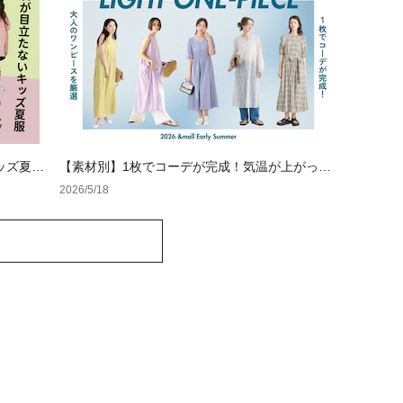
ッズ夏服
【素材別】1枚でコーデが完成！気温が上がって
きた今着たい大人のワンピースを厳選
2026/5/18