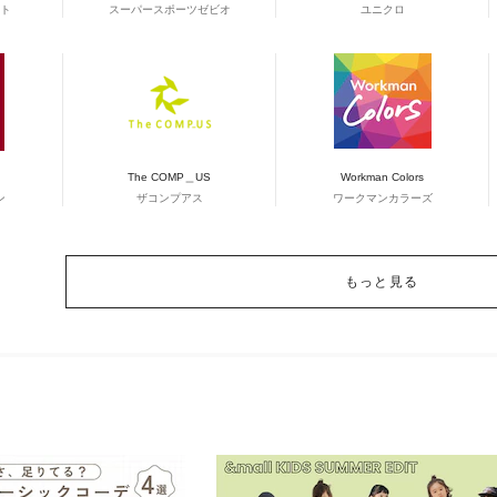
ト
スーパースポーツゼビオ
ユニクロ
The COMP＿US
Workman Colors
ン
ザコンプアス
ワークマンカラーズ
もっと見る