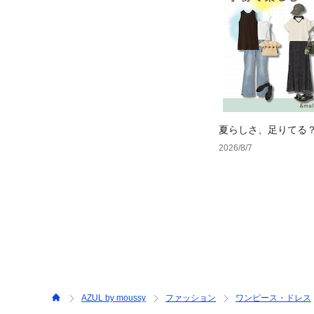
夏らしさ、足りてる
ーデ4選
2026/8/7
AZUL by moussy
ファッション
ワンピース・ドレス