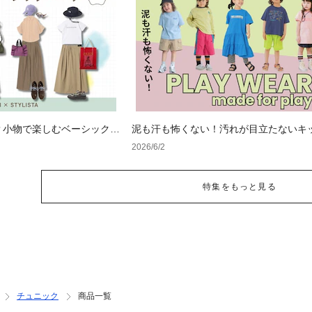
？小物で楽しむベーシックコ
泥も汗も怖くない！汚れが目立たないキ
特集
2026/6/2
特集をもっと見る
チュニック
商品一覧