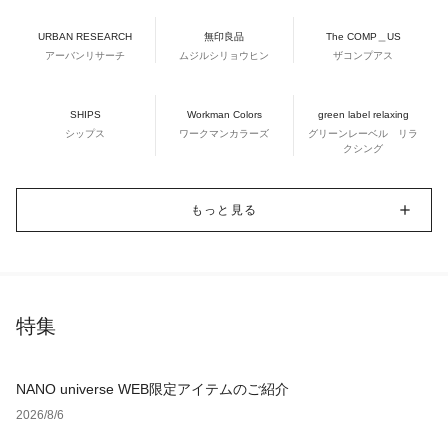
URBAN RESEARCH
無印良品
The COMP＿US
アーバンリサーチ
ムジルシリョウヒン
ザコンプアス
SHIPS
Workman Colors
green label relaxing
シップス
ワークマンカラーズ
グリーンレーベル リラ
クシング
もっと見る
特集
NANO universe WEB限定アイテムのご紹介
2026/8/6