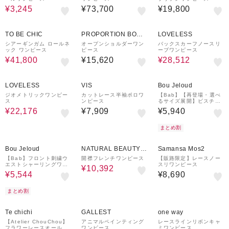
¥3,245
¥73,700
¥19,800
35%OFF
28%OFF
TO BE CHIC
PROPORTION BODY
LOVELESS
DRESSING
シアーギンガム ロールネ
オープンショルダーワン
バックスカーフノースリ
ック ワンピース
ピース
ーブワンピース
¥41,800
¥15,620
¥28,512
44%OFF
LOVELESS
VIS
Bou Jeloud
ジオメトリックワンピー
カットレース半袖ポロワ
【Bab】【再登場・選べ
ス
ンピース
るサイズ展開】ビスチェ
風シャツワンピース
¥22,176
¥7,909
¥5,940
まとめ割
20%OFF
20%OFF
Bou Jeloud
NATURAL BEAUTY B
Samansa Mos2
ASIC
【Bab】フロント刺繍ウ
開襟フレンチワンピース
【販路限定】レースノー
エストシャーリングワン
スリワンピース
¥10,392
ピース
¥5,544
¥8,690
まとめ割
60%OFF
40%OFF
18%OFF
Te chichi
GALLEST
one way
【Atelier ChouChou】
アニマルペインティング
レースラインリボンキャ
フラワーレースオールイ
ワンピース
ミワンピース