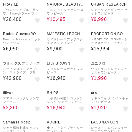
FRAY I.D
NATURAL BEAUTY B
URBAN RESEARCH
ASIC
【ウォッシャブル・防シ
〈N.〉ピンタックレース
シャーリングギャザーセ
ワ】2wayカラーペプラ
ワンピース
ットワンピース
ムジレワンピース
¥26,400
¥10,495
¥6,990
Rodeo Crowns/ROD
MAJESTIC LEGON
PROPORTION BODY
EO CROWNS WIDE
DRESSING
Doodle Messageニット
サイドレースアップスク
＜EDIT COLOGNE＞タ
ワンピース
エアネックワンピ
ックスカートドッキング
BOWL
ワンピース
¥6,050
¥9,900
¥15,994
¥1,500
クーポン
ブルックスブラザーズ
LILY BROWN
ユニクロ
スーピマコットンポプリ
フリルレースカットワン
ウルトラストレッチエア
ン ストライプ プリー
ピース
リズムワンピース
テッドウエスト シャツ
¥42,900
¥16,940
¥1,990
ワンピース
55%OFF
30%OFF
65%OFF
titivate
SHIPS
ur's
エアリーバックリボンワ
〈手洗い可能〉コットン
リネンライクIラインキャ
ンピース
シルク シャーリング デ
ミワンピース
ザイン ワンピース
¥3,360
¥16,940
¥1,920
50%OFF
Samansa Mos2
ADORE
LAGUNAMOON
シアー楊柳刺繍キャミソ
◆ソフトタイプライター
レーストリムパフスリー
ールワンピース
ワンピース
ブサテンワンピース