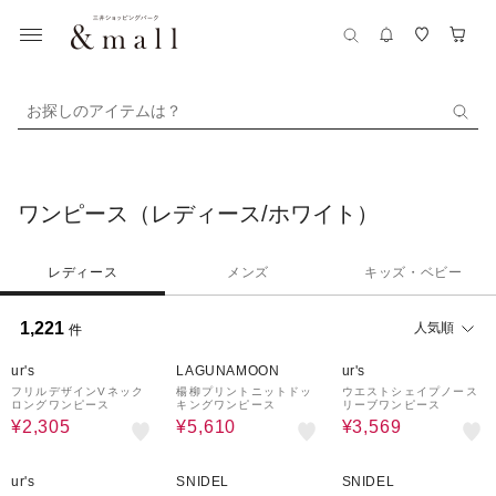
お探しのアイテムは？
ワンピース（レディース/ホワイト）
レディース
メンズ
キッズ・ベビー
1,221
人気順
件
65%OFF
70%OFF
50%OFF
ur's
LAGUNAMOON
ur's
フリルデザインVネック
楊柳プリントニットドッ
ウエストシェイプノース
ロングワンピース
キングワンピース
リーブワンピース
¥2,305
¥5,610
¥3,569
50%OFF
50%OFF
30%OFF
¥1,500
クーポン
ur's
SNIDEL
SNIDEL