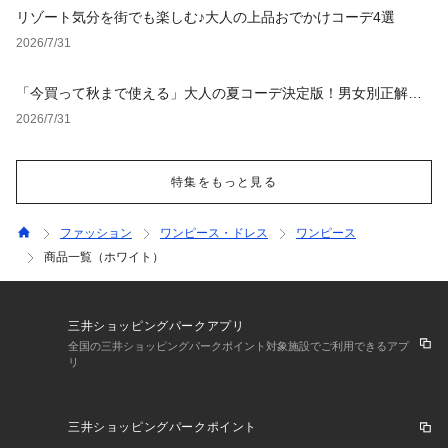
リゾート気分を街でも楽しむ♪大人の上品おでかけコーデ4選
2026/7/31
「今買って秋まで使える」大人の夏コーデ決定版！男女別正解ス
タイルとNGな着こなし
2026/7/31
特集をもっと見る
ファッション
ワンピース・ドレス
ワンピース
商品一覧（ホワイト）
三井ショッピングパークアプリ
全国の三井ショッピングパークポイント対象施設でご利用できるアプ
リ
三井ショッピングパークポイント