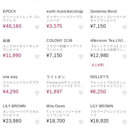
40%OFF
50%OFF
EPOCA
earth music&ecology
Samansa Mos2
クリーンストレッチ フレ
ギャザーノースリーブワ
裾スカラップレースペチ
アドレス
ンピース
キャミワンピース
¥48,180
¥3,575
¥7,150
50%OFF
¥500
クーポン
組曲
COLONY 2139
Afternoon Tea LIVIN
G
エンブロイダリーサック
フラワー刺繍ティアード
【セットアイテム】ニッ
ワンピース
ワンピース
トベスト＆小花柄ワンピ
ース
¥11,990
¥7,150
¥12,980
まとめ割
43%OFF
77%OFF
50%OFF
¥1,000
クーポン
one way
ライトオン
NOLLEY'S
フリルシャーリングブラ
Champion(チャンピオ
ウォッシャブルクロッシ
ウス
ン)【レディース】ライン
ェレースキャミワンピー
リブワンピース
ス
¥4,290
¥1,897
¥8,250
¥1,500
¥1,000
¥1,500
クーポン
クーポン
クーポン
LILY BROWN
Mila Owen
LILY BROWN
オンブレーバイアスネル
Tシャツセットレースキ
フラワープリントワンピ
ワンピース
ャミワンピース
ース
¥23,980
¥18,700
¥18,920
¥1,500
30%OFF
20%OFF
クーポン