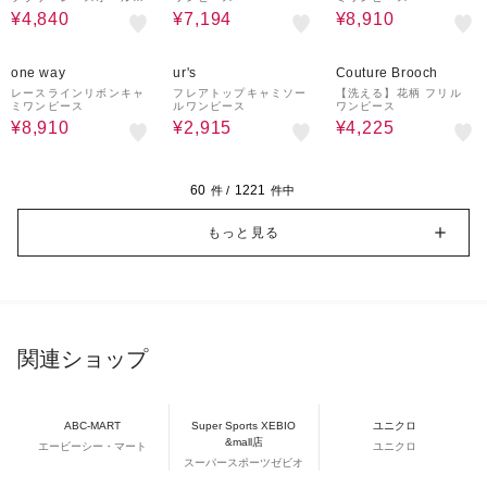
ンワン
¥4,840
¥7,194
¥8,910
18%OFF
55%OFF
53%OFF
one way
ur's
Couture Brooch
レースラインリボンキャ
フレアトップキャミソー
【洗える】花柄 フリル
ミワンピース
ルワンピース
ワンピース
¥8,910
¥2,915
¥4,225
60
1221
件 /
件中
もっと見る
関連ショップ
ABC-MART
Super Sports XEBIO
ユニクロ
&mall店
エービーシー・マート
ユニクロ
スーパースポーツゼビオ