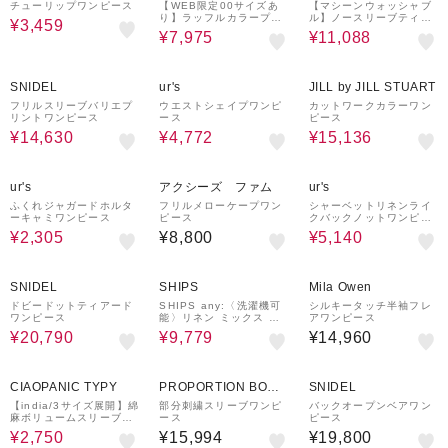
チューリップワンピース
【WEB限定00サイズあ
【マシーンウォッシャブ
り】ラッフルカラープリ
ル】ノースリーブティア
¥3,459
ントワンピース
ードワンピース
¥7,975
¥11,088
30%OFF
¥1,500
45%OFF
20%OFF
クーポン
SNIDEL
ur's
JILL by JILL STUART
フリルスリーブバリエプ
ウエストシェイプワンピ
カットワークカラーワン
リントワンピース
ース
ピース
¥14,630
¥4,772
¥15,136
65%OFF
35%OFF
ur's
アクシーズ ファム
ur's
ふくれジャガードホルタ
フリルメローケープワン
シャーベットリネンライ
ーキャミワンピース
ピース
クバックノットワンピー
ス
¥2,305
¥8,800
¥5,140
30%OFF
¥1,500
30%OFF
¥1,000
クーポン
クーポン
SNIDEL
SHIPS
Mila Owen
ドビードットティアード
SHIPS any:〈洗濯機可
シルキータッチ半袖フレ
ワンピース
能〉リネン ミックス ボ
アワンピース
リュームスリーブ ストラ
¥20,790
¥9,779
¥14,960
イプ ワンピース
64%OFF
¥1,500
クーポン
CIAOPANIC TYPY
PROPORTION BODY
SNIDEL
DRESSING
【india/3サイズ展開】綿
部分刺繍スリーブワンピ
バックオープンベアワン
麻ボリュームスリーブワ
ース
ピース
ンピース
¥2,750
¥15,994
¥19,800