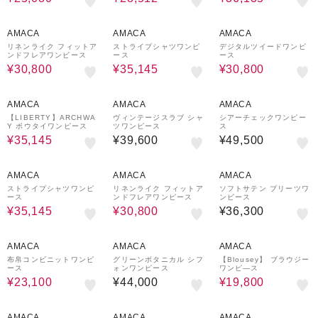
30%OFF
29%OFF
30%OFF
AMACA
AMACA
AMACA
リネンライク フィットア
ストライプシャツワンピ
デジタルツイードワンピ
ンドフレアワンピース
ース
ース
¥30,800
¥35,145
¥30,800
29%OFF
AMACA
AMACA
AMACA
【LIBERTY】ARCHWA
ヴィンテージスラブ シャ
シアーチェックワンピー
Y ボウタイワンピース
ツワンピース
ス
¥35,145
¥39,600
¥49,500
29%OFF
30%OFF
AMACA
AMACA
AMACA
ストライプシャツワンピ
リネンライク フィットア
ソフトサテン プリーツワ
ース
ンドフレアワンピース
ンピース
¥35,145
¥30,800
¥36,300
50%OFF
40%OFF
AMACA
AMACA
AMACA
布帛コンビニットワンピ
グリーンボタニカル シフ
【Blousey】 ブラウジー
ース
ォンワンピース
ワンピ―ス
¥23,100
¥44,000
¥19,800
43%OFF
48%OFF
28%OFF
AMACA
AMACA
AMACA