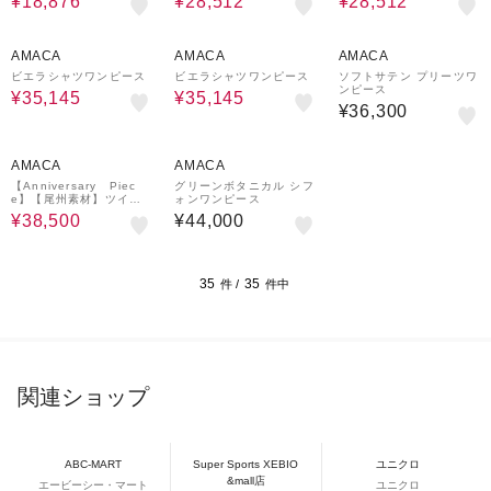
¥18,876
¥28,512
¥28,512
29%OFF
29%OFF
AMACA
AMACA
AMACA
ビエラシャツワンピース
ビエラシャツワンピース
ソフトサテン プリーツワ
ンピース
¥35,145
¥35,145
¥36,300
30%OFF
AMACA
AMACA
【Anniversary Piec
グリーンボタニカル シフ
e】【尾州素材】ツイー
ォンワンピース
ドジャンパードレス
¥38,500
¥44,000
35
35
件 /
件中
関連ショップ
ABC-MART
Super Sports XEBIO
ユニクロ
&mall店
エービーシー・マート
ユニクロ