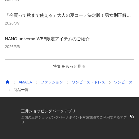
「今買って秋まで使える」大人の夏コーデ決定版！男女別正解ス
タイルとNGな着こなし
2026/8/7
NANO universe WEB限定アイテムのご紹介
2026/8/6
特集をもっと見る
AMACA
ファッション
ワンピース・ドレス
ワンピース
商品一覧
三井ショッピングパークアプリ
全国の三井ショッピングパークポイント対象施設でご利用できるアプ
リ