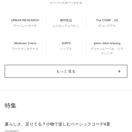
スーパースポーツゼビオ
URBAN RESEARCH
無印良品
The COMP＿US
アーバンリサーチ
ムジルシリョウヒン
ザコンプアス
Workman Colors
SHIPS
green label relaxing
ワークマンカラーズ
シップス
グリーンレーベル リラ
クシング
もっと見る
特集
夏らしさ、足りてる？小物で楽しむベーシックコーデ4選
2026/8/7