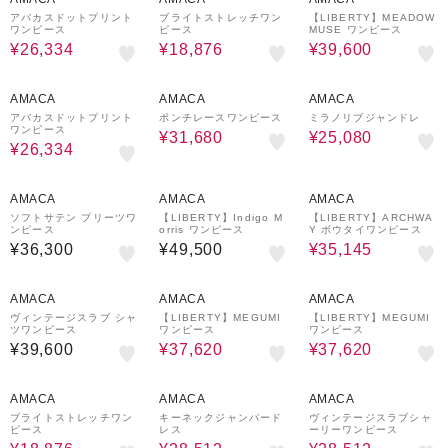
アバカスドットプリント
ブライトストレッチワン
【LIBERTY】MEADOW
ワンピース
ピース
MUSE ワンピース
¥26,334
¥18,876
¥39,600
43%OFF
28%OFF
43%OFF
AMACA
AMACA
AMACA
アバカスドットプリント
ポンチレースワンピース
ミラノリブジャンドレ
ワンピース
¥31,680
¥25,080
¥26,334
29%OFF
AMACA
AMACA
AMACA
ソフトサテン プリーツワ
【LIBERTY】Indigo M
【LIBERTY】ARCHWA
ンピース
orris ワンピース
Y ボウタイワンピース
¥36,300
¥49,500
¥35,145
24%OFF
24%OFF
AMACA
AMACA
AMACA
ヴィンテージスラブ シャ
【LIBERTY】MEGUMI
【LIBERTY】MEGUMI
ツワンピース
ワンピース
ワンピース
¥39,600
¥37,620
¥37,620
48%OFF
28%OFF
28%OFF
AMACA
AMACA
AMACA
ブライトストレッチワン
キーネックジャンパード
ヴィンテージスラブシャ
ピース
レス
ーリーワンピース