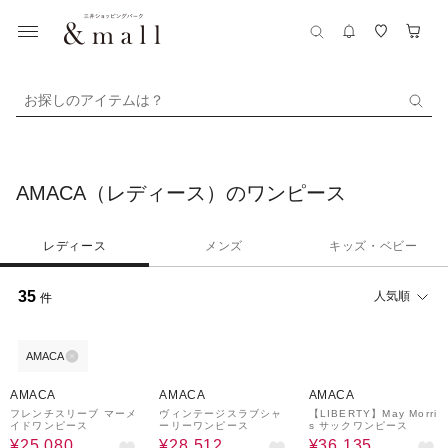
お探しのアイテムは？
AMACA（レディース）のワンピース
レディース
メンズ
キッズ・ベビー
35
人気順
件
AMACA
43%OFF
28%OFF
27%OFF
AMACA
AMACA
AMACA
フレンチスリーブ マーメ
ヴィンテージスラブシャ
【LIBERTY】May Morri
イドワンピース
ーリーワンピース
s サックワンピース
¥25,080
¥28,512
¥36,135