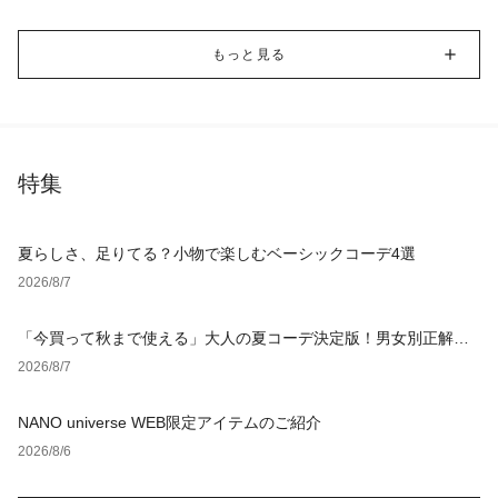
もっと見る
特集
夏らしさ、足りてる？小物で楽しむベーシックコーデ4選
2026/8/7
「今買って秋まで使える」大人の夏コーデ決定版！男女別正解ス
タイルとNGな着こなし
2026/8/7
NANO universe WEB限定アイテムのご紹介
2026/8/6