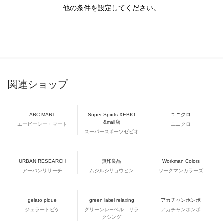
他の条件を設定してください。
関連ショップ
ABC-MART
Super Sports XEBIO
ユニクロ
&mall店
エービーシー・マート
ユニクロ
スーパースポーツゼビオ
URBAN RESEARCH
無印良品
Workman Colors
アーバンリサーチ
ムジルシリョウヒン
ワークマンカラーズ
gelato pique
green label relaxing
アカチャンホンポ
ジェラートピケ
グリーンレーベル リラ
アカチャンホンポ
クシング