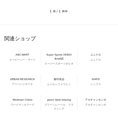
1
1
件 /
件中
関連ショップ
ABC-MART
Super Sports XEBIO
ユニクロ
&mall店
エービーシー・マート
ユニクロ
スーパースポーツゼビオ
URBAN RESEARCH
無印良品
SHIPS
アーバンリサーチ
ムジルシリョウヒン
シップス
Workman Colors
green label relaxing
アカチャンホンポ
ワークマンカラーズ
グリーンレーベル リラ
アカチャンホンポ
クシング