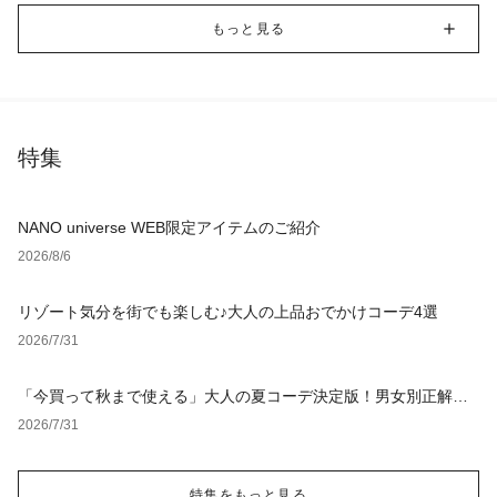
もっと見る
特集
NANO universe WEB限定アイテムのご紹介
2026/8/6
リゾート気分を街でも楽しむ♪大人の上品おでかけコーデ4選
2026/7/31
「今買って秋まで使える」大人の夏コーデ決定版！男女別正解ス
タイルとNGな着こなし
2026/7/31
特集をもっと見る