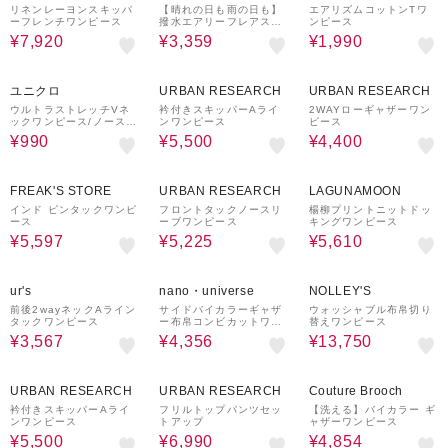
リネンレーヨンスキッパ
【晴れの日も雨の日も】
エアリズムコットンTワ
ーフレンチワンピース
撥水エアリーフレアスリ
ンピース
ーブワンピース
¥7,920
¥3,359
¥1,990
50%OFF
50%OFF
ユニクロ
URBAN RESEARCH
URBAN RESEARCH
ウルトラストレッチVネ
衿付きスキッパーAライ
2WAYローギャザーワン
ックワンピース/ノースリ
ンワンピース
ピース
ーブ
¥990
¥5,500
¥4,400
30%OFF
¥1,000
50%OFF
70%OFF
クーポン
FREAK'S STORE
URBAN RESEARCH
LAGUNAMOON
インド ピンタックワンピ
フロントタックノースリ
楊柳プリントニットドッ
ース
ーブワンピース
キングワンピース
¥5,597
¥5,225
¥5,610
35%OFF
40%OFF
50%OFF
¥1,000
クーポン
ur's
nano・universe
NOLLEY'S
前後2wayネックAライン
サイドバイカラーギャザ
ウォッシャブル布帛切り
タックワンピース
ー布帛コンビカットワン
替えワンピース
ピース
¥3,567
¥4,356
¥13,750
50%OFF
29%OFF
46%OFF
URBAN RESEARCH
URBAN RESEARCH
Couture Brooch
衿付きスキッパーAライ
フリルトップパンツセッ
【洗える】バイカラー ギ
ンワンピース
トアップ
ャザーワンピース
¥5,500
¥6,990
¥4,854