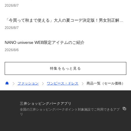
2026/8/7
「今買って秋まで使える」大人の夏コーデ決定版！男女別正解ス
タイルとNGな着こなし
2026/8/7
NANO universe WEB限定アイテムのご紹介
2026/8/6
特集をもっと見る
ファッション
ワンピース・ドレス
商品一覧（セール価格）
三井ショッピングパークアプリ
全国の三井ショッピングパークポイント対象施設でご利用できるアプ
リ