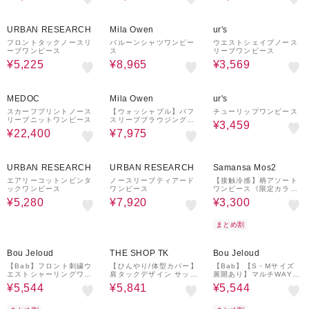
50%OFF
50%OFF
¥1,000
50%OFF
クーポン
URBAN RESEARCH
Mila Owen
ur's
フロントタックノースリ
バルーンシャツワンピー
ウエストシェイプノース
ーブワンピース
ス
リーブワンピース
¥5,225
¥8,965
¥3,569
20%OFF
50%OFF
¥1,000
50%OFF
クーポン
MEDOC
Mila Owen
ur's
スカーフプリントノース
【ウォッシャブル】パフ
チューリップワンピース
リーブニットワンピース
スリーブブラウジングワ
¥3,459
ンピース
¥22,400
¥7,975
40%OFF
40%OFF
60%OFF
¥1,000
クーポン
URBAN RESEARCH
URBAN RESEARCH
Samansa Mos2
エアリーコットンピンタ
ノースリーブティアード
【接触冷感】柄アソート
ックワンピース
ワンピース
ワンピース《限定カラー
あり》
¥5,280
¥7,920
¥3,300
まとめ割
20%OFF
¥1,000
10%OFF
20%OFF
¥1,000
クーポン
クーポン
Bou Jeloud
THE SHOP TK
Bou Jeloud
【Bab】フロント刺繍ウ
【ひんやり/体型カバー】
【Bab】【S・Mサイズ
エストシャーリングワン
肩タックデザイン サック
展開あり】マルチWAYビ
ピース
ワンピース
スチェセットワンピース
¥5,544
¥5,841
¥5,544