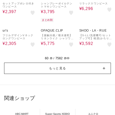
セットアップボレロ付き
シャンブレーボイルテン
リラックスワンピース
ワンピース
トマキシワンピース
¥6,296
¥2,397
¥3,795
まとめ割
65%OFF
30%OFF
28%OFF
ur's
OPAQUE.CLIP
SHOO・LA・RUE
フリルデザインVネック
【接触冷感／吸水速乾】
【S-LL/洗濯機可/セット
ロングワンピース
リネンライク シャツワン
アップ可】軽凛(かろり
ピース《洗濯機OK》
ん) ひんやり切替ワンピ
¥2,305
¥5,775
¥3,592
ース
60
7582
件 /
件中
もっと見る
関連ショップ
ABC-MART
Super Sports XEBIO
ユニクロ