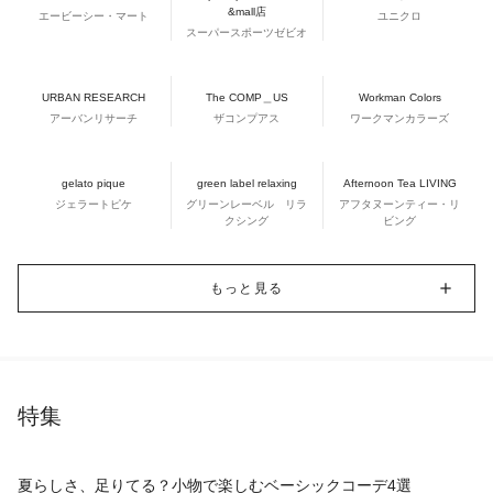
&mall店
エービーシー・マート
ユニクロ
スーパースポーツゼビオ
URBAN RESEARCH
The COMP＿US
Workman Colors
アーバンリサーチ
ザコンプアス
ワークマンカラーズ
gelato pique
green label relaxing
Afternoon Tea LIVING
ジェラートピケ
グリーンレーベル リラ
アフタヌーンティー・リ
クシング
ビング
もっと見る
特集
夏らしさ、足りてる？小物で楽しむベーシックコーデ4選