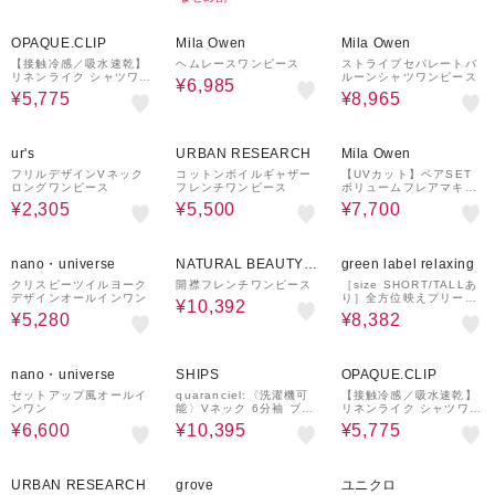
30%OFF
50%OFF
¥1,000
50%OFF
¥1,000
クーポン
クーポン
OPAQUE.CLIP
Mila Owen
Mila Owen
【接触冷感／吸水速乾】
ヘムレースワンピース
ストライプセパレートバ
リネンライク シャツワン
ルーンシャツワンピース
¥6,985
ピース《洗濯機OK》
¥5,775
¥8,965
65%OFF
50%OFF
50%OFF
¥1,000
クーポン
ur's
URBAN RESEARCH
Mila Owen
フリルデザインVネック
コットンボイルギャザー
【UVカット】ベアSET
ロングワンピース
フレンチワンピース
ボリュームフレアマキシ
ワンピース
¥2,305
¥5,500
¥7,700
40%OFF
¥1,000
20%OFF
40%OFF
クーポン
nano・universe
NATURAL BEAUTY B
green label relaxing
ASIC
クリスピーツイルヨーク
開襟フレンチワンピース
［size SHORT/TALLあ
デザインオールインワン
り］全方位映えプリーツ
¥10,392
ワンピ マシンウォッシャ
¥5,280
¥8,382
ブル 吸水速乾
50%OFF
¥1,000
30%OFF
30%OFF
クーポン
nano・universe
SHIPS
OPAQUE.CLIP
セットアップ風オールイ
quaranciel:〈洗濯機可
【接触冷感／吸水速乾】
ンワン
能〉Vネック 6分袖 ブラ
リネンライク シャツワン
ウス & Iライン スカート
ピース《洗濯機OK》
¥6,600
¥10,395
¥5,775
セットアップ
40%OFF
53%OFF
URBAN RESEARCH
grove
ユニクロ