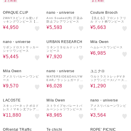
まとめ割
まとめ割
40%OFF
55%OFF
¥1,000
37%OFF
クーポン
OPAQUE.CLIP
nano・universe
Couture Brooch
2WAYスピンドル使いド
Anti Soaked(R) 汗染み
【洗える】フロントフリ
ッキングワンピース【洗
防止フレアワンピース
ル ドット柄ワンピース
濯機洗い可】
¥4,950
¥5,593
¥5,663
55%OFF
¥1,000
40%OFF
50%OFF
¥1,000
クーポン
クーポン
nano・universe
URBAN RESEARCH
Mila Owen
リボンドロストサッカー
リネンリヨセルドットワ
ヘムレースワンピース
シャツワンピース
ンピース
¥6,985
¥5,445
¥7,920
40%OFF
¥1,000
60%OFF
¥1,000
クーポン
クーポン
Mila Owen
nano・universe
ユニクロ
アメスリバルーンワンピ
WATERSIDE&DAILYW
ウルトラストレッチVネ
ース
EAR／ラッシュガードセ
ックワンピース/ノースリ
ット
ーブ
¥9,570
¥6,028
¥1,290
46%OFF
¥2,000
50%OFF
¥1,000
55%OFF
クーポン
クーポン
LACOSTE
Mila Owen
nano・universe
スキッパーネックポロド
ストライプセパレートバ
アメスリバルーンワンピ
レス / マキシ丈フレアワ
ルーンシャツワンピース
ース
ンピース
¥11,880
¥8,965
¥3,564
70%OFF
50%OFF
¥1,000
10%OFF
クーポン
ORiental TRaffic
Te chichi
ROPE’ PICNIC