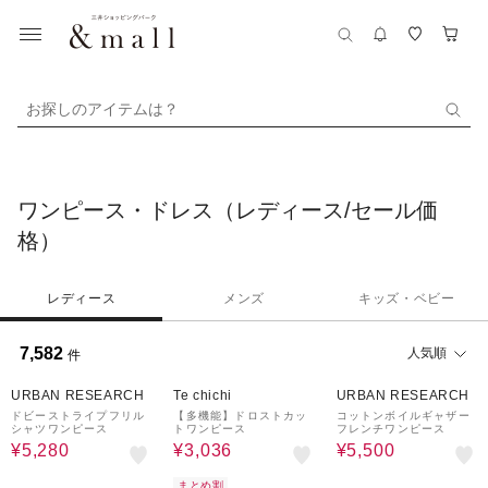
お探しのアイテムは？
ワンピース・ドレス（レディース/セール価
格）
レディース
メンズ
キッズ・ベビー
7,582
人気順
件
40%OFF
60%OFF
¥1,000
50%OFF
クーポン
URBAN RESEARCH
Te chichi
URBAN RESEARCH
ドビーストライプフリル
【多機能】ドロストカッ
コットンボイルギャザー
シャツワンピース
トワンピース
フレンチワンピース
¥5,280
¥3,036
¥5,500
まとめ割