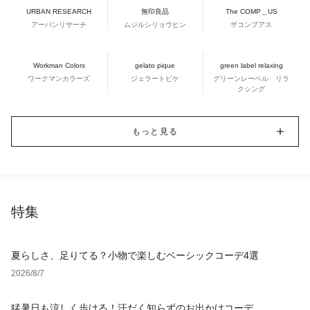
URBAN RESEARCH
無印良品
The COMP＿US
アーバンリサーチ
ムジルシリョウヒン
ザコンプアス
Workman Colors
gelato pique
green label relaxing
ワークマンカラーズ
ジェラートピケ
グリーンレーベル リラ
クシング
もっと見る
特集
夏らしさ、足りてる？小物で楽しむベーシックコーデ4選
2026/8/7
猛暑日も涼しく歩ける！汗だく知らずのお出かけコーデ