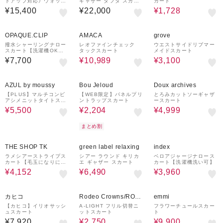
トアップ対応》ウォッシ
ギャザー タフタ スカー
カート
ャブルライトダンボール
ト
¥15,400
¥22,000
¥1,728
ジョーゼット2WAYタイ
トスカート
63%OFF
53%OFF
OPAQUE.CLIP
AMACA
grove
撥水シャーリングナロー
レオファインチェック
ウエストサイドリブマー
スカート【洗濯機OK／U
タックスカート
メイドスカート
Vケア／花粉対応】
¥7,700
¥10,989
¥3,100
50%OFF
55%OFF
50%OFF
AZUL by moussy
Bou Jeloud
Doux archives
【PLUS】マルチコンビ
【WEB限定】パネルプリ
とろみカットソーギャザ
アシメニットタイトスカ
ントラップスカート
ースカート
ート
¥5,500
¥2,204
¥4,999
まとめ割
46%OFF
50%OFF
40%OFF
THE SHOP TK
green label relaxing
index
ラメシアーストライプス
シアー ラウンド キリカ
ベロアジャージナロース
カート【毛玉になりにく
エ ギャザー スカート
カート【洗濯機洗い可】
い/洗濯機OK】
¥4,152
¥6,490
¥3,960
50%OFF
50%OFF
カヒコ
Rodeo Crowns/ROD
emmi
EO CROWNS WIDE
【カヒコ】イリオサッシ
A-LIGHT フリル切替ニ
フラワーチュールスカー
ュスカート
ットスカート
ト
BOWL
¥7,920
¥2,750
¥9,900