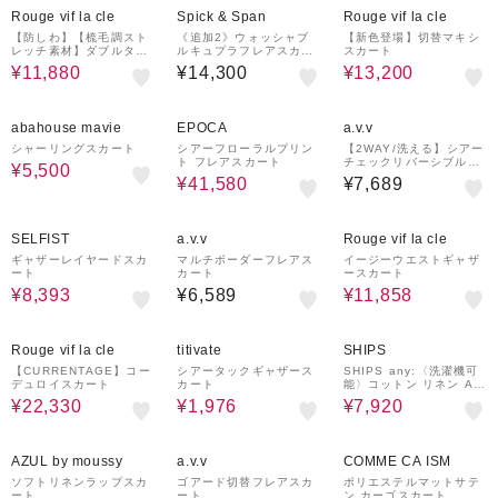
Rouge vif la cle
Spick & Span
Rouge vif la cle
【防しわ】【梳毛調スト
《追加2》ウォッシャブ
【新色登場】切替マキシ
レッチ素材】ダブルタッ
ルキュプラフレアスカー
スカート
クフロントスリットタイ
ト
¥11,880
¥14,300
¥13,200
トスカート
43%OFF
37%OFF
abahouse mavie
EPOCA
a.v.v
シャーリングスカート
シアーフローラルプリン
【2WAY/洗える】シアー
ト フレアスカート
チェックリバーシブルス
¥5,500
カート
¥41,580
¥7,689
30%OFF
30%OFF
SELFIST
a.v.v
Rouge vif la cle
ギャザーレイヤードスカ
マルチボーダーフレアス
イージーウエストギャザ
ート
カート
ースカート
¥8,393
¥6,589
¥11,858
30%OFF
70%OFF
40%OFF
Rouge vif la cle
titivate
SHIPS
【CURRENTAGE】コー
シアータックギャザース
SHIPS any:〈洗濯機可
デュロイスカート
カート
能〉コットン リネン Aラ
イン ラップ スカート
¥22,330
¥1,976
¥7,920
50%OFF
40%OFF
¥1,000
クーポン
AZUL by moussy
a.v.v
COMME CA ISM
ソフトリネンラップスカ
ゴアード切替フレアスカ
ポリエステルマットサテ
ート
ート
ン カーゴスカート