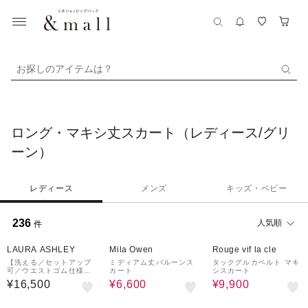
お探しのアイテムは？
ロング・マキシ丈スカート（レディース/グリ
ーン）
レディース
メンズ
キッズ・ベビー
236
人気順
件
50%OFF
¥1,000
40%OFF
クーポン
LAURA ASHLEY
Mila Owen
Rouge vif la cle
【洗える／セットアップ
ミディアム丈バルーンス
タックグルカベルト マキ
可／ウエストゴム仕様】
カート
シスカート
トワル ディライト柄スカ
¥16,500
¥6,600
¥9,900
ート
40%OFF
20%OFF