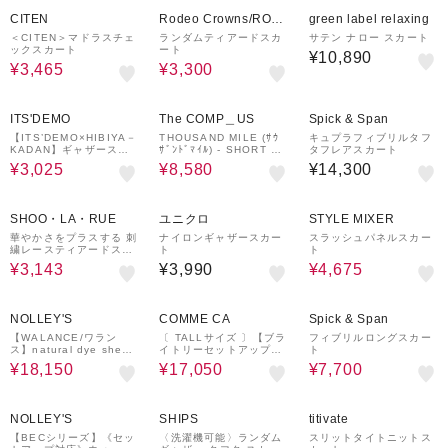
50%OFF
50%OFF
CITEN
Rodeo Crowns/ROD
green label relaxing
EO CROWNS WIDE
＜CITEN＞マドラスチェ
ランダムティアードスカ
サテン ナロー スカート
ックスカート
ート
BOWL
¥10,890
¥3,465
¥3,300
50%OFF
40%OFF
ITS'DEMO
The COMP＿US
Spick & Span
【ITS’DEMO×HIBIYA－
THOUSAND MILE (ｻｳ
キュプラフィブリルタフ
KADAN】ギャザースカ
ｻﾞﾝﾄﾞﾏｲﾙ) - SHORT SL
タフレアスカート
ート
EEVE T-SHIRT & SKIR
¥3,025
¥8,580
¥14,300
T SET (ｼｮｰﾄｽﾘｰﾌﾞTｼｬﾂ
&ｽｶｰﾄｾｯﾄｱｯﾌﾟ) TM251
NP00032 ﾚﾃﾞｨｰｽ
37%OFF
50%OFF
SHOO・LA・RUE
ユニクロ
STYLE MIXER
華やかさをプラスする 刺
ナイロンギャザースカー
スラッシュパネルスカー
繍レースティアードスカ
ト
ト
ート
¥3,143
¥3,990
¥4,675
50%OFF
¥1,000
50%OFF
¥1,000
30%OFF
クーポン
クーポン
NOLLEY'S
COMME CA
Spick & Span
【WALANCE/ワラン
〔 TALLサイズ 〕【ブラ
フィブリルロングスカー
ス】natural dye sheer
イトリーセットアップ】
ト
cotton check flare ス
ソフトチュール×オーガ
¥18,150
¥17,050
¥7,700
カート
ンジートリコット広幅 ス
カート
¥1,000
65%OFF
クーポン
NOLLEY'S
SHIPS
titivate
【BECシリーズ】《セッ
〈洗濯機可能〉ランダム
スリットタイトニットス