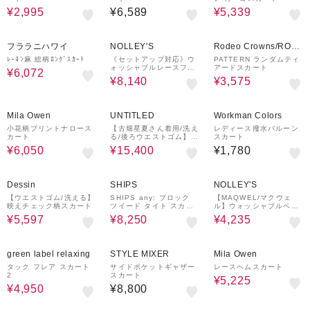
¥2,995
¥6,589
¥5,339
20%OFF
60%OFF
¥1,000
50%OFF
クーポン
フララニハワイ
NOLLEY'S
Rodeo Crowns/ROD
EO CROWNS WIDE
ﾚｰﾖﾝ麻 総柄ﾛﾝｸﾞｽｶｰﾄ
《セットアップ対応》ウ
PATTERN ランダムティ
ォッシャブルレースフレ
アードスカート
BOWL
¥6,072
アスカート
¥8,140
¥3,575
50%OFF
¥1,000
30%OFF
クーポン
Mila Owen
UNTITLED
Workman Colors
小花柄プリントナロース
【古畑星夏さん着用/洗え
レディース撥水バルーン
カート
る/後ろウエストゴム】ス
スカート
クエアメッシュスカート
¥6,050
¥15,400
¥1,780
30%OFF
40%OFF
65%OFF
Dessin
SHIPS
NOLLEY'S
【ウエストゴム/洗える】
SHIPS any: ブロック
【MAQWEL/マクウェ
映えチェック柄スカート
ツイード タイト スカー
ル】ウォッシャブルベロ
ト
アロングスカート
¥5,597
¥8,250
¥4,235
50%OFF
50%OFF
¥1,000
クーポン
green label relaxing
STYLE MIXER
Mila Owen
タック フレア スカート
サイドポケットギャザー
レースヘムスカート
2
スカート
¥5,225
¥4,950
¥8,800