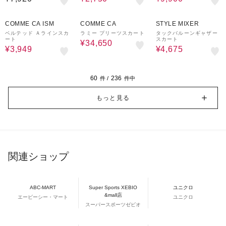
50%OFF
30%OFF
¥1,000
50%OFF
クーポン
COMME CA ISM
COMME CA
STYLE MIXER
ベルテッド Ａラインスカ
ラミー プリーツスカート
タックバルーンギャザー
ート
スカート
¥34,650
¥3,949
¥4,675
60
236
件 /
件中
もっと見る
関連ショップ
ABC-MART
Super Sports XEBIO
ユニクロ
&mall店
エービーシー・マート
ユニクロ
スーパースポーツゼビオ