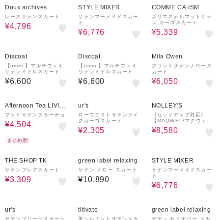
Doux archives
STYLE MIXER
COMME CA ISM
レースサテンスカート
サテンマーメイドスカー
ポリエステルマットサテ
ト
ン カーゴスカート
¥4,796
¥6,776
¥5,339
50%OFF
¥1,000
クーポン
Discoat
Discoat
Mila Owen
【umm.】マルチウェイ
【umm.】マルチウェイ
クワットサテンナロース
サテンミドルスカート
サテンミドルスカート
カート
¥6,600
¥6,600
¥6,050
37%OFF
¥500
65%OFF
40%OFF
¥1,000
クーポン
クーポン
Afternoon Tea LIVIN
ur's
NOLLEY'S
G
マットサテンスカーチョ
ローウエストサテンライ
《セットアップ対応》
クカーゴスカート
【MAQWEL/マクウェ
¥4,504
ル】ウォッシャブルサテ
¥2,305
¥8,580
ンスカート
まとめ割
49%OFF
20%OFF
THE SHOP TK
green label relaxing
STYLE MIXER
サテンフレアスカート
サテン ナロー スカート
サテンマーメイドスカー
ト
¥3,309
¥10,890
¥6,776
45%OFF
20%OFF
50%OFF
ur's
titivate
green label relaxing
サテンプリーツスカート
美シルエットサテンスカ
サテン セミナロー スカ