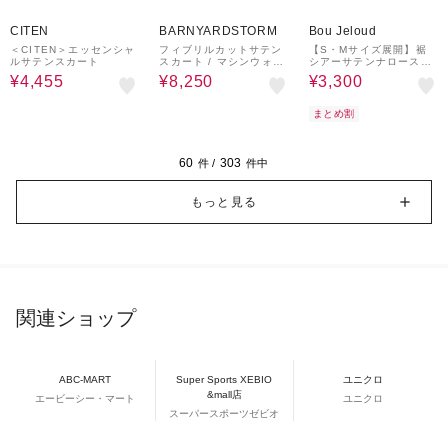
10%OFF
50%OFF
40%OFF
CITEN
BARNYARDSTORM
Bou Jeloud
＜CITEN＞エッセンシャ
フィブリルカットサテン
【S・Mサイズ展開】裾
ルサテンスカート
スカート / マシンウォッ
シアーサテンナロースカ
シャブル【JAPAN FABR
ート
¥4,455
¥8,250
¥3,300
IC】
まとめ割
60
303
件 /
件中
もっと見る
関連ショップ
ABC-MART
Super Sports XEBIO
ユニクロ
&mall店
エービーシー・マート
ユニクロ
スーパースポーツゼビオ