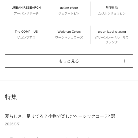
URBAN RESEARCH
gelato pique
無印良品
アーバンリサーチ
ジェラートピケ
ムジルシリョウヒン
The COMP＿US
Workman Colors
green label relaxing
ザコンプアス
ワークマンカラーズ
グリーンレーベル リラ
クシング
もっと見る
特集
夏らしさ、足りてる？小物で楽しむベーシックコーデ4選
2026/8/7