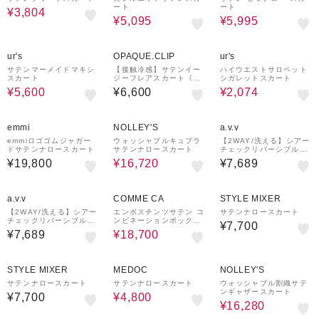
ート
ート
¥3,804
¥5,095
¥5,995
15%OFF
65%OFF
ur's
OPAQUE.CLIP
ur's
サテンマーメイドマキシ
【接触冷感】サテンイー
ハイウエストサロペット
スカート
ジーフレアスカート《洗
シガレットスカート
濯機OK》
¥5,600
¥6,600
¥2,074
¥1,500
20%OFF
¥1,000
クーポン
クーポン
emmi
NOLLEY'S
a.v.v
emmiロゴゴムジャガー
ウォッシャブルキュプラ
【2WAY/洗える】シアー
ドサテンナロースカート
サテンナロースカート
チェックリバーシブルス
カート
¥19,800
¥16,720
¥7,689
50%OFF
¥1,000
クーポン
a.v.v
COMME CA
STYLE MIXER
【2WAY/洗える】シアー
エンボスチンツサテン コ
サテンナロースカート
チェックリバーシブルス
ンビネーションボックス
¥7,700
カート
プリーツスカート
¥7,689
¥18,700
60%OFF
20%OFF
¥1,000
クーポン
STYLE MIXER
MEDOC
NOLLEY'S
サテンナロースカート
サテンナロースカート
ウォッシャブル割織サテ
ンギャザースカート
¥7,700
¥4,800
¥16,280