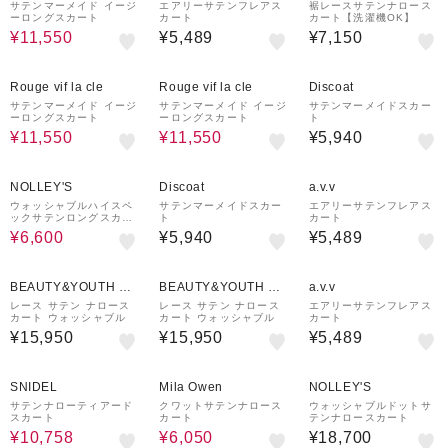
サテンマーメイド イージ
エアリーサテンフレアス
裾レースサテンナロース
ーロングスカート
カート
カート【洗濯機OK】
¥11,550
¥5,489
¥7,150
30%OFF
30%OFF
Rouge vif la cle
Rouge vif la cle
Discoat
サテンマーメイド イージ
サテンマーメイド イージ
サテンマーメイドスカー
ーロングスカート
ーロングスカート
ト
¥11,550
¥11,550
¥5,940
60%OFF
NOLLEY'S
Discoat
a.v.v
ウォッシャブルハイスペ
サテンマーメイドスカー
エアリーサテンフレアス
ックサテンロングスカー
ト
カート
ト
¥6,600
¥5,940
¥5,489
BEAUTY&YOUTH UN
BEAUTY&YOUTH UN
a.v.v
ITED ARROWS
ITED ARROWS
レース サテン ナロース
レース サテン ナロース
エアリーサテンフレアス
カート ウォッシャブル
カート ウォッシャブル
カート
¥15,950
¥15,950
¥5,489
40%OFF
¥1,500
50%OFF
¥1,000
¥1,000
クーポン
クーポン
クーポン
SNIDEL
Mila Owen
NOLLEY'S
サテンナローティアード
クワットサテンナロース
ウォッシャブルドットサ
スカート
カート
テンナロースカート
¥10,758
¥6,050
¥18,700