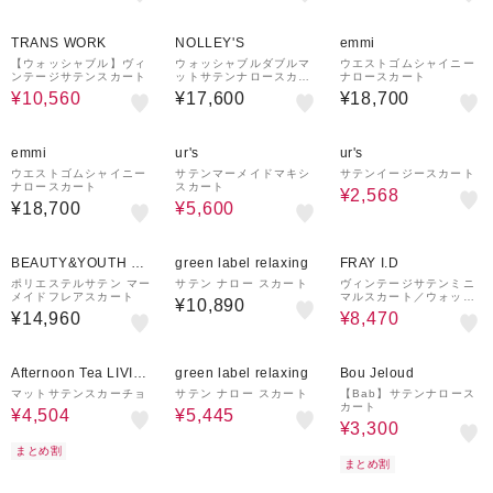
36%OFF
¥1,000
¥1,500
クーポン
クーポン
TRANS WORK
NOLLEY'S
emmi
【ウォッシャブル】ヴィ
ウォッシャブルダブルマ
ウエストゴムシャイニー
ンテージサテンスカート
ットサテンナロースカー
ナロースカート
ト
¥10,560
¥17,600
¥18,700
¥1,500
15%OFF
55%OFF
クーポン
emmi
ur's
ur's
ウエストゴムシャイニー
サテンマーメイドマキシ
サテンイージースカート
ナロースカート
スカート
¥2,568
¥18,700
¥5,600
50%OFF
BEAUTY&YOUTH UN
green label relaxing
FRAY I.D
ITED ARROWS
ポリエステルサテン マー
サテン ナロー スカート
ヴィンテージサテンミニ
メイドフレアスカート
マルスカート／ウォッシ
¥10,890
ャブル・防シワ・接触冷
¥14,960
¥8,470
感
37%OFF
¥500
50%OFF
25%OFF
クーポン
Afternoon Tea LIVIN
green label relaxing
Bou Jeloud
G
マットサテンスカーチョ
サテン ナロー スカート
【Bab】サテンナロース
カート
¥4,504
¥5,445
¥3,300
まとめ割
まとめ割
60%OFF
20%OFF
40%OFF
¥1,000
クーポン