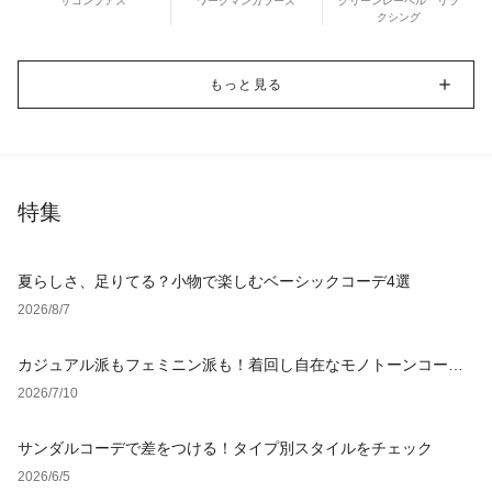
ザコンプアス
ワークマンカラーズ
グリーンレーベル リラ
クシング
もっと見る
特集
夏らしさ、足りてる？小物で楽しむベーシックコーデ4選
2026/8/7
カジュアル派もフェミニン派も！着回し自在なモノトーンコーデ4
選
2026/7/10
サンダルコーデで差をつける！タイプ別スタイルをチェック
2026/6/5