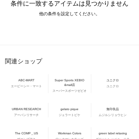
条件に一致するアイテムは見つかりません
他の条件を設定してください。
関連ショップ
ABC-MART
Super Sports XEBIO
ユニクロ
&mall店
エービーシー・マート
ユニクロ
スーパースポーツゼビオ
URBAN RESEARCH
gelato pique
無印良品
アーバンリサーチ
ジェラートピケ
ムジルシリョウヒン
The COMP＿US
Workman Colors
green label relaxing