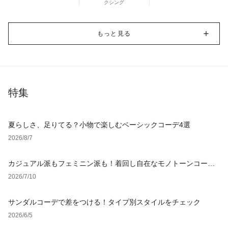
クシング
もっと見る
特集
夏らしさ、足りてる？小物で楽しむベーシックコーデ4選
2026/8/7
カジュアル派もフェミニン派も！着回し自在なモノトーンコーデ4
選
2026/7/10
サンダルコーデで差をつける！タイプ別スタイルをチェック
2026/6/5