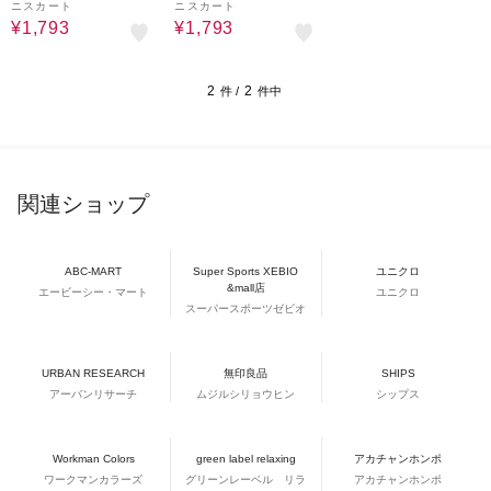
ニスカート
ニスカート
¥1,793
¥1,793
2
2
件 /
件中
関連ショップ
ABC-MART
Super Sports XEBIO
ユニクロ
&mall店
エービーシー・マート
ユニクロ
スーパースポーツゼビオ
URBAN RESEARCH
無印良品
SHIPS
アーバンリサーチ
ムジルシリョウヒン
シップス
Workman Colors
green label relaxing
アカチャンホンポ
ワークマンカラーズ
グリーンレーベル リラ
アカチャンホンポ