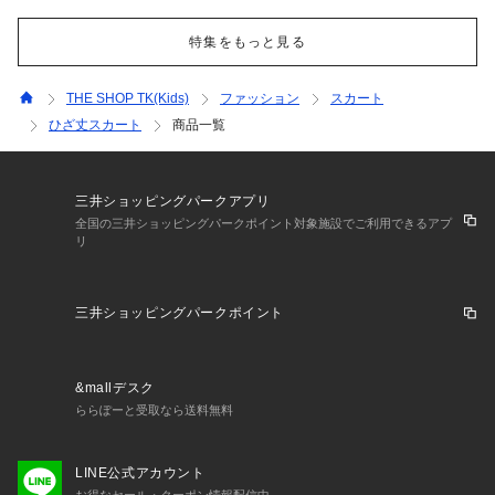
特集をもっと見る
THE SHOP TK(Kids)
ファッション
スカート
ひざ丈スカート
商品一覧
三井ショッピングパークアプリ
全国の三井ショッピングパークポイント対象施設でご利用できるアプ
リ
三井ショッピングパークポイント
&mallデスク
ららぽーと受取なら送料無料
LINE公式アカウント
お得なセール・クーポン情報配信中