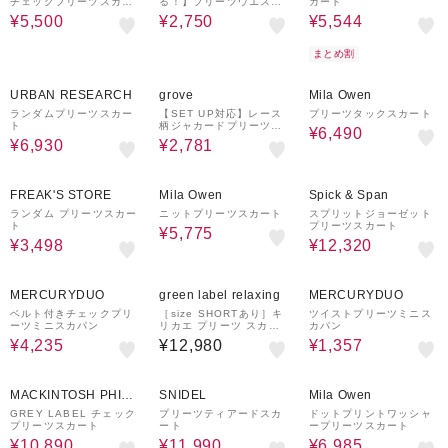
チェックプリーツスカー
る！】プリーツウエスト
カート
ト
紐Iラインスカート
¥5,500
¥2,750
¥5,544
まとめ割
30%OFF
54%OFF
50%OFF
¥1,000
クーポン
URBAN RESEARCH
grove
Mila Owen
ランダムプリーツスカー
【SET UP対応】レース
プリーツタックスカート
ト
柄ジャカードプリーツ風
¥6,490
ニットスカート
¥6,930
¥2,781
50%OFF
50%OFF
¥1,000
30%OFF
クーポン
FREAK'S STORE
Mila Owen
Spick & Span
ランダム プリーツスカー
ニットプリーツスカート
スプリットジョーゼット
ト
プリーツスカート
¥5,775
¥3,498
¥12,320
70%OFF
91%OFF
MERCURYDUO
green label relaxing
MERCURYDUO
ベルト付きチェックプリ
［size SHORTあり］キ
ツイストプリーツミニス
ーツミニスカパン
リカエ プリーツ スカー
カパン
ト
¥4,235
¥12,980
¥1,357
55%OFF
50%OFF
¥1,500
50%OFF
¥1,000
クーポン
クーポン
MACKINTOSH PHILO
SNIDEL
Mila Owen
SOPHY
GREY LABEL チェック
プリーツティアードスカ
ドットプリントワッシャ
プリーツスカート
ート
ープリーツスカート
¥10,890
¥11,990
¥6,985