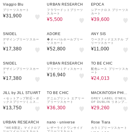
Viaggio Blu
URBAN RESEARCH
EPOCA
プリーツスカート
フラワードットプリーツ
シアークロス プリーツス
スカート
カート
¥31,900
¥5,500
¥39,600
¥1,500
クーポン
SNIDEL
ADORE
ANY SIS
デザインプリーツスカー
◆オーバルホールプリー
ウーステッドエステル プ
ト
ツスカート
リーツスカート
¥17,380
¥52,800
¥11,000
¥1,500
41%OFF
クーポン
SNIDEL
URBAN RESEARCH
TO BE CHIC
デザインプリーツスカー
プリーツミディスカート
配色レース プリーツスカ
ト
ート
¥16,940
¥17,380
¥24,013
23%OFF
30%OFF
JILL by JILL STUART
TO BE CHIC
MACKINTOSH PHILO
SOPHY
＜セットアップ対応＞ボ
デニムプリント エアリー
GREY LABEL O'NEIL
ックスプリーツミニスカ
プリーツスカート
OF DUBLIN リネンプリ
ート
ーツスカート
¥13,750
¥36,300
¥29,260
20%OFF
¥1,000
クーポン
URBAN RESEARCH
nano・universe
Rose Tiara
『WEB限定』マイクロプ
レザーライクワンサイド
カラミプリーツスカート
リーツイージースカート
プリーツスカート