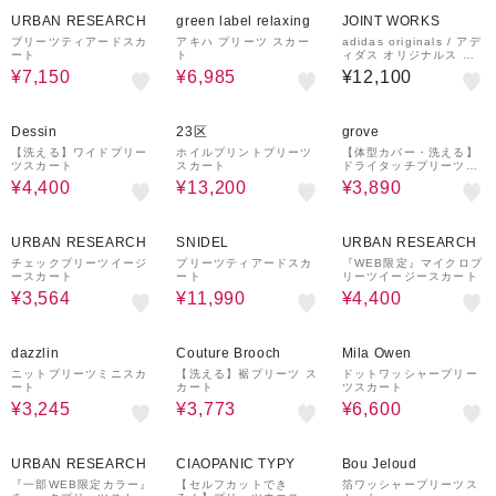
50%OFF
50%OFF
URBAN RESEARCH
green label relaxing
JOINT WORKS
プリーツティアードスカ
アキハ プリーツ スカー
adidas originals / アデ
ート
ト
ィダス オリジナルス OR
I GFX CHECK SKIRT
¥7,150
¥6,985
¥12,100
60%OFF
50%OFF
29%OFF
Dessin
23区
grove
【洗える】ワイドプリー
ホイルプリントプリーツ
【体型カバー・洗える】
ツスカート
スカート
ドライタッチプリーツス
カート
¥4,400
¥13,200
¥3,890
60%OFF
50%OFF
¥1,500
20%OFF
クーポン
URBAN RESEARCH
SNIDEL
URBAN RESEARCH
チェックプリーツイージ
プリーツティアードスカ
『WEB限定』マイクロプ
ースカート
ート
リーツイージースカート
¥3,564
¥11,990
¥4,400
50%OFF
37%OFF
50%OFF
¥1,000
クーポン
dazzlin
Couture Brooch
Mila Owen
ニットプリーツミニスカ
【洗える】裾プリーツ ス
ドットワッシャープリー
ート
カート
ツスカート
¥3,245
¥3,773
¥6,600
50%OFF
50%OFF
20%OFF
URBAN RESEARCH
CIAOPANIC TYPY
Bou Jeloud
『一部WEB限定カラー』
【セルフカットでき
箔ワッシャープリーツス