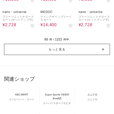
60%OFF
34%OFF
60%OFF
nano・universe
MEDOC
nano・universe
プリーツニットナロース
ラインデザインプリーツ
プリーツニットナロース
カート(セットアップ可)
スカート
カート(セットアップ可)
¥2,728
¥14,400
¥2,728
60
1222
件 /
件中
もっと見る
関連ショップ
ABC-MART
Super Sports XEBIO
ユニクロ
&mall店
エービーシー・マート
ユニクロ
スーパースポーツゼビオ