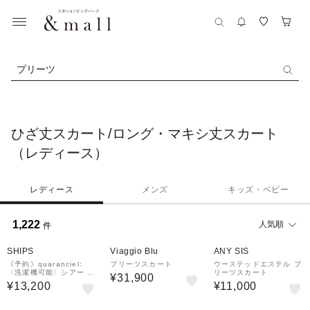
プリーツ
ひざ丈スカート/ロング・マキシ丈スカート
（レディース）
レディース
メンズ
キッズ・ベビー
1,222
人気順
件
SHIPS
Viaggio Blu
ANY SIS
《予約》quaranciel:
プリーツスカート
ウーステッドエステル プ
〈洗濯機可能〉シアー チ
リーツスカート
¥31,900
ェック プリーツ フレア
¥13,200
¥11,000
スカート
50%OFF
28%OFF