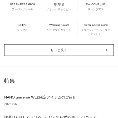
URBAN RESEARCH
無印良品
The COMP＿US
アーバンリサーチ
ムジルシリョウヒン
ザコンプアス
SHIPS
Workman Colors
green label relaxing
シップス
ワークマンカラーズ
グリーンレーベル リラ
クシング
もっと見る
特集
NANO universe WEB限定アイテムのご紹介
2026/8/6
猛暑日も涼しく歩ける！汗だく知らずのお出かけコーデ