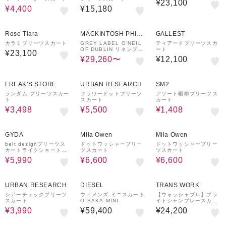
¥23,100
¥4,400
¥15,180
30%OFF
Rose Tiara
MACKINTOSH PHILO
GALLEST
SOPHY
カラミプリーツスカート
GREY LABEL O'NEIL
ティアードプリーツスカ
OF DUBLIN リネンプリ
ート
¥23,100
ーツスカート
¥29,260〜
¥12,100
50%OFF
50%OFF
60%OFF
FREAK'S STORE
URBAN RESEARCH
SM2
ランダム プリーツスカー
フラワードットプリーツ
アソート楊柳プリーツス
ト
スカート
カート
¥3,498
¥5,500
¥1,408
33%OFF
50%OFF
¥1,000
50%OFF
¥1,000
クーポン
クーポン
GYDA
Mila Owen
Mila Owen
belt designプリーツス
ドットワッシャープリー
ドットワッシャープリー
カートライクショートパ
ツスカート
ツスカート
ンツ
¥5,990
¥6,600
¥6,600
39%OFF
URBAN RESEARCH
DIESEL
TRANS WORK
シアーチェックプリーツ
ウィメンズ ミニスカート
【ウォッシャブル】ブラ
スカート
O-SAKA-MINI
イトシャンブレースカー
ト
¥3,990
¥59,400
¥24,200