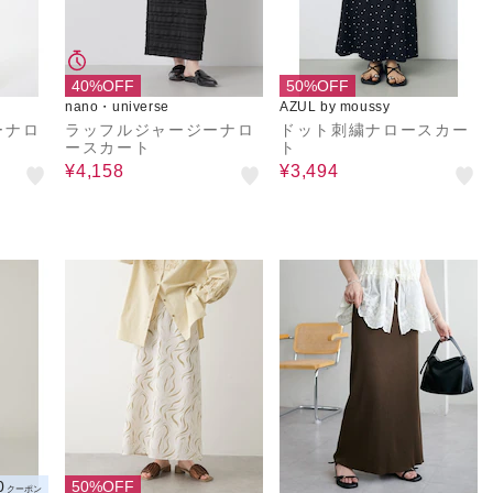
40%OFF
50%OFF
nano・universe
AZUL by moussy
ーナロ
ラッフルジャージーナロ
ドット刺繍ナロースカー
ースカート
ト
¥4,158
¥3,494
0
50%OFF
クーポン