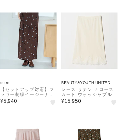
coen
BEAUTY&YOUTH UNITED AR
ROWS
【セットアップ対応】フ
レース サテン ナロース
ラワー刺繍イージーナロ
カート ウォッシャブル
ースカート
¥5,940
¥15,950