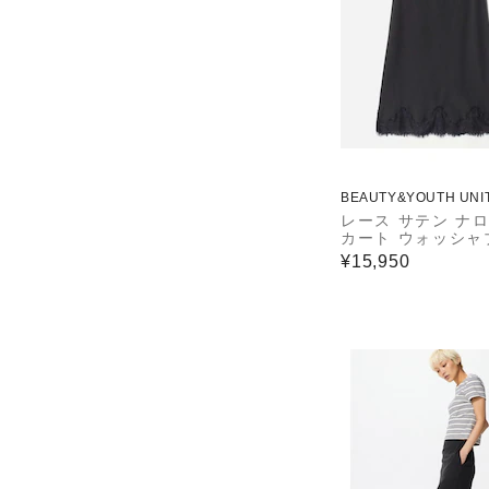
BEAUTY&YOUTH UNI
ROWS
レース サテン ナ
カート ウォッシャ
¥15,950