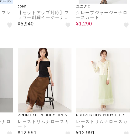
0
クーポン
coen
ユニクロ
】フレ
【セットアップ対応】フ
クレープジャージーナロ
ラワー刺繍イージーナロ
ースカート
ースカート
¥5,940
¥1,290
PROPORTION BODY DRESSI
PROPORTION BODY DRESSI
NG
NG
ーナロ
レーストリムナロースカ
レーストリムナロースカ
ート
ート
¥12,991
¥12,991