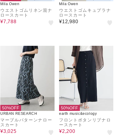
Mila Owen
Mila Owen
ウエストゴムリネン混ナ
ウエストゴムキュプラナ
ロースカート
ロースカート
¥7,788
¥12,980
50%OFF
50%OFF
URBAN RESEARCH
earth music&ecology
マーブルパターンナロー
フロントボタンリブナロ
スカート
ースカート
¥3,025
¥2,200