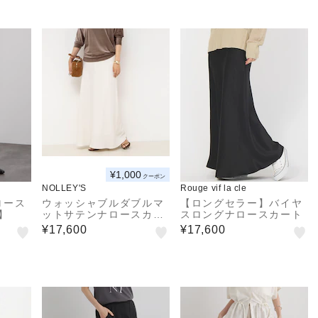
¥1,000
クーポン
NOLLEY'S
Rouge vif la cle
ロース
ウォッシャブルダブルマ
【ロングセラー】バイヤ
】
ットサテンナロースカー
スロングナロースカート
ト
¥17,600
¥17,600