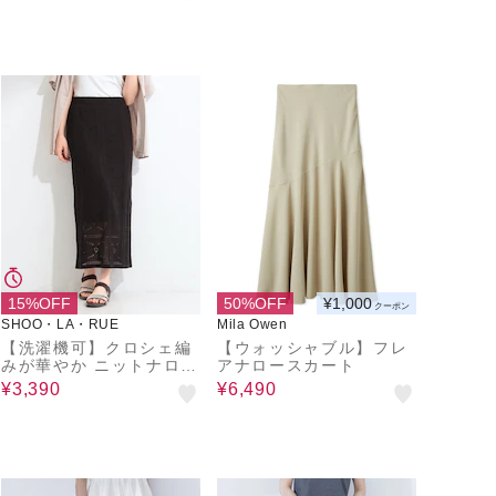
15%OFF
50%OFF
¥1,000
クーポン
SHOO・LA・RUE
Mila Owen
【洗濯機可】クロシェ編
【ウォッシャブル】フレ
みが華やか ニットナロー
アナロースカート
スカート
¥3,390
¥6,490