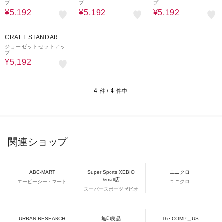
プ
プ
プ
¥5,192
¥5,192
¥5,192
60%OFF
CRAFT STANDARD
BOUTIQUE
ジョーゼットセットアッ
プ
¥5,192
4
4
件 /
件中
関連ショップ
ABC-MART
Super Sports XEBIO
ユニクロ
&mall店
エービーシー・マート
ユニクロ
スーパースポーツゼビオ
URBAN RESEARCH
無印良品
The COMP＿US