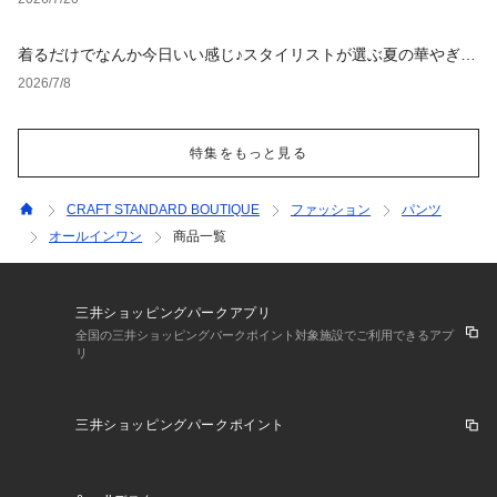
着るだけでなんか今日いい感じ♪スタイリストが選ぶ夏の華やぎア
イテム4選
2026/7/8
特集をもっと見る
CRAFT STANDARD BOUTIQUE
ファッション
パンツ
オールインワン
商品一覧
三井ショッピングパークアプリ
全国の三井ショッピングパークポイント対象施設でご利用できるアプ
リ
三井ショッピングパークポイント