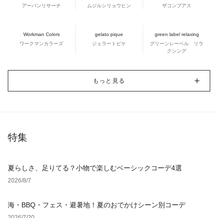
アーバンリサーチ
ムジルシリョウヒン
ザコンプアス
Workman Colors
gelato pique
green label relaxing
ワークマンカラーズ
ジェラートピケ
グリーンレーベル リラ
クシング
もっと見る
特集
夏らしさ、足りてる？小物で楽しむベーシックコーデ4選
2026/8/7
海・BBQ・フェス・避暑地！夏のおでかけシーン別コーデ
2026/7/20