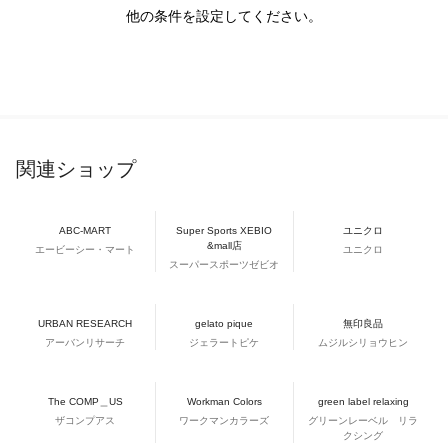
他の条件を設定してください。
関連ショップ
ABC-MART
Super Sports XEBIO
ユニクロ
&mall店
エービーシー・マート
ユニクロ
スーパースポーツゼビオ
URBAN RESEARCH
gelato pique
無印良品
アーバンリサーチ
ジェラートピケ
ムジルシリョウヒン
The COMP＿US
Workman Colors
green label relaxing
ザコンプアス
ワークマンカラーズ
グリーンレーベル リラ
クシング