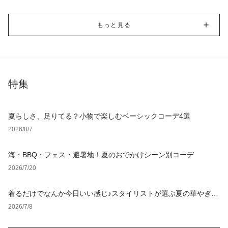
もっと見る
特集
夏らしさ、足りてる？小物で楽しむベーシックコーデ4選
2026/8/7
海・BBQ・フェス・避暑地！夏のおでかけシーン別コーデ
2026/7/20
着るだけでなんか今日いい感じ♪スタイリストが選ぶ夏の華やぎア
イテム4選
2026/7/8