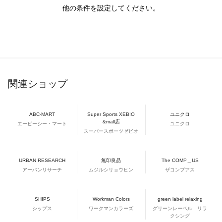
他の条件を設定してください。
関連ショップ
ABC-MART
Super Sports XEBIO
ユニクロ
&mall店
エービーシー・マート
ユニクロ
スーパースポーツゼビオ
URBAN RESEARCH
無印良品
The COMP＿US
アーバンリサーチ
ムジルシリョウヒン
ザコンプアス
SHIPS
Workman Colors
green label relaxing
シップス
ワークマンカラーズ
グリーンレーベル リラ
クシング