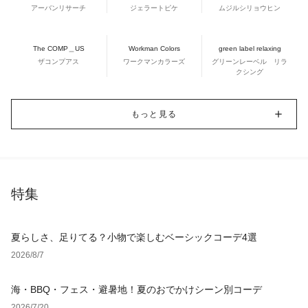
アーバンリサーチ
ジェラートピケ
ムジルシリョウヒン
The COMP＿US
Workman Colors
green label relaxing
ザコンプアス
ワークマンカラーズ
グリーンレーベル リラ
クシング
もっと見る
特集
夏らしさ、足りてる？小物で楽しむベーシックコーデ4選
2026/8/7
海・BBQ・フェス・避暑地！夏のおでかけシーン別コーデ
2026/7/20