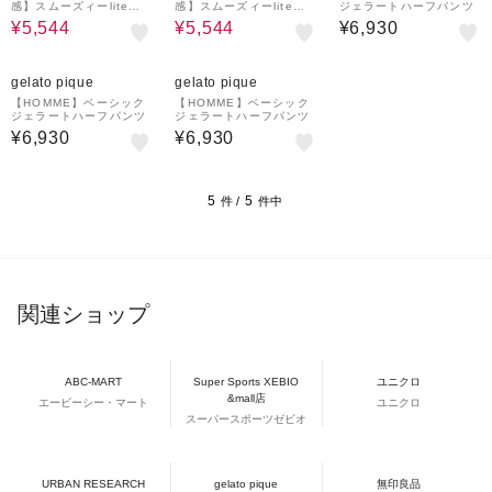
感】スムーズィーliteシ
感】スムーズィーliteシ
ジェラートハーフパンツ
ーアニマルジャガードハ
ーアニマルジャガードハ
¥5,544
¥5,544
¥6,930
ーフパンツ
ーフパンツ
¥1,000
¥1,000
クーポン
クーポン
gelato pique
gelato pique
【HOMME】ベーシック
【HOMME】ベーシック
ジェラートハーフパンツ
ジェラートハーフパンツ
¥6,930
¥6,930
5
5
件 /
件中
関連ショップ
ABC-MART
Super Sports XEBIO
ユニクロ
&mall店
エービーシー・マート
ユニクロ
スーパースポーツゼビオ
URBAN RESEARCH
gelato pique
無印良品