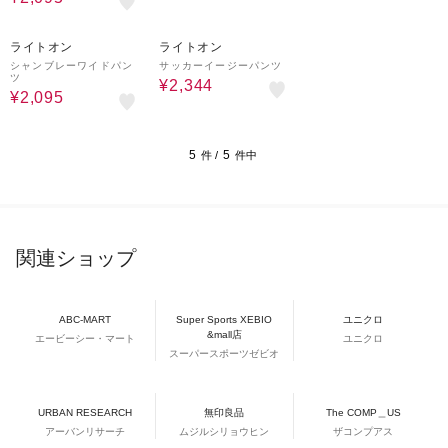
58%OFF
53%OFF
ライトオン
ライトオン
シャンブレーワイドパン
サッカーイージーパンツ
ツ
¥2,344
¥2,095
5
5
件 /
件中
関連ショップ
ABC-MART
Super Sports XEBIO
ユニクロ
&mall店
エービーシー・マート
ユニクロ
スーパースポーツゼビオ
URBAN RESEARCH
無印良品
The COMP＿US
アーバンリサーチ
ムジルシリョウヒン
ザコンプアス