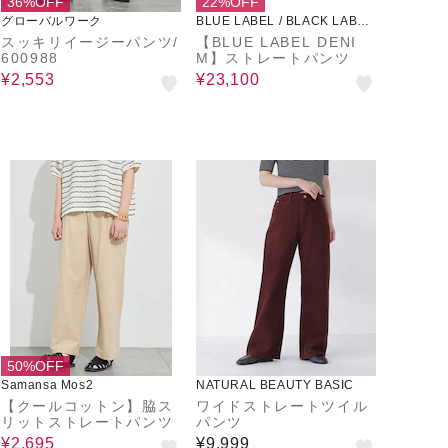
36%OFF
22%OFF
グローバルワーク
BLUE LABEL / BLACK LABEL
CRESTBRIDGE
スッキリイージーパンツ/
【BLUE LABEL DENI
600988
M】ストレートパンツ
¥2,553
¥23,100
50%OFF
Samansa Mos2
NATURAL BEAUTY BASIC
【クールコットン】脇ス
ワイドストレートツイル
リットストレートパンツ
パンツ
¥2,695
¥9,999