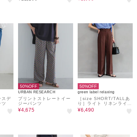
50%OFF
50%OFF
URBAN RESEARCH
green label relaxing
ースデ
プリントストレートイー
［size SHORT/TALLあ
ンツ
ジーパンツ
り］ライト リネンライク
ストレート パンツ UVカ
¥4,675
¥6,490
ット 通気性