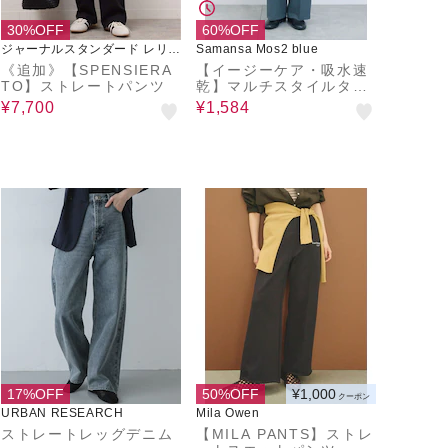
30%OFF
60%OFF
ジャーナルスタンダード レリュ
Samansa Mos2 blue
ーム
《追加》【SPENSIERA
【イージーケア・吸水速
TO】ストレートパンツ
乾】マルチスタイルタッ
クストレートパンツ
¥7,700
¥1,584
17%OFF
50%OFF
¥1,000
クーポン
URBAN RESEARCH
Mila Owen
ストレートレッグデニム
【MILA PANTS】ストレ