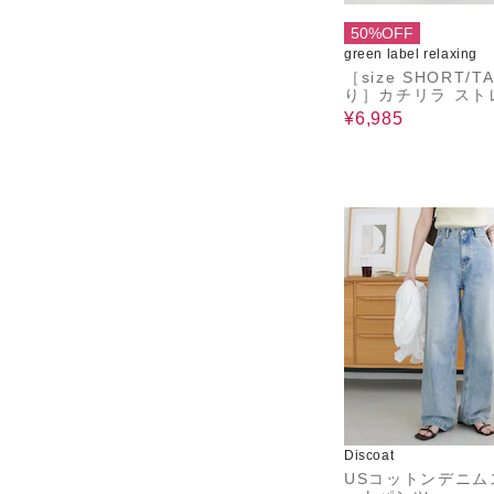
50%OFF
green label relaxing
［size SHORT/T
り］カチリラ スト
パンツ ウォッシャ
¥6,985
ストレッチ
Discoat
USコットンデニム