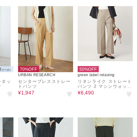
0
70%OFF
50%OFF
クーポン
URBAN RESEARCH
green label relaxing
ータッ
センタープレスストレー
リネンライク ストレート
ツ
トパンツ
パンツ 2 マシンウォッシ
ャブル 接触冷感
¥1,947
¥6,490