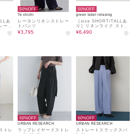
50%OFF
50%OFF
Te chichi
green label relaxing
ALLあ
レーヨンリネンストレー
［size SHORT/TALLあ
レート
トパンツ
り］リネンライク ストレ
ブル
ート パンツ
¥3,795
¥6,490
50%OFF
60%OFF
URBAN RESEARCH
URBAN RESEARCH
ストレ
ラップレイヤードストレ
ストレートスラックスパ