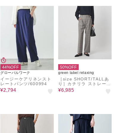
44%OFF
50%OFF
グローバルワーク
green label relaxing
イージーケアリネンスト
［size SHORT/TALLあ
レートパンツ/600994
り］カチリラ ストレート
パンツ ウォッシャブル
¥2,794
¥6,985
ストレッチ