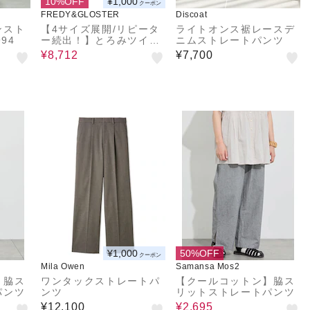
10%OFF
¥1,000
クーポン
FREDY&GLOSTER
Discoat
ンスト
【4サイズ展開/リピータ
ライトオンス裾レースデ
94
ー続出！】とろみツイル
ニムストレートパンツ
ストレートイージーパン
¥8,712
¥7,700
ツ
¥1,000
50%OFF
クーポン
Mila Owen
Samansa Mos2
】脇ス
ワンタックストレートパ
【クールコットン】脇ス
パンツ
ンツ
リットストレートパンツ
¥12,100
¥2,695