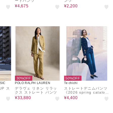
ートパンツ
ンツ
¥4,675
¥2,200
30%OFF
50%OFF
SIC
POLO RALPH LAUREN
Te chichi
UP ス
デラヴェ リネン リラッ
ストレートデニムパンツ
クス ストレート パンツ
《2026 spring catalog
item》
¥33,880
¥4,400