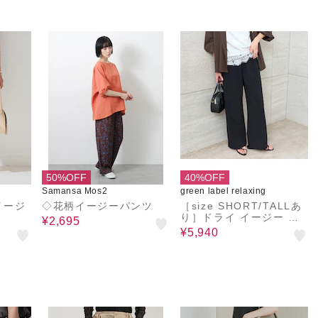
50%OFF
40%OFF
Samansa Mos2
green label relaxing
イージ
◇花柄イージーパンツ
［size SHORT/TALLあ
り］ドライ イージー パ
¥2,695
ンツ
¥5,940