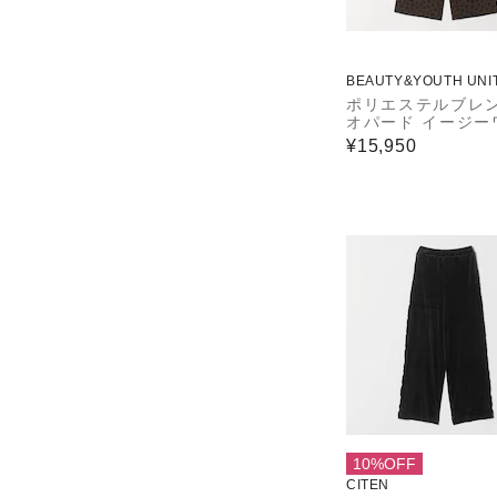
BEAUTY&YOUTH UNI
ROWS
ポリエステルブレン
オパード イージー
パンツ
¥15,950
10%OFF
CITEN