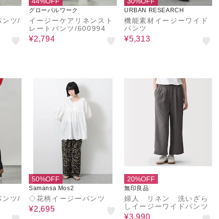
44%OFF
30%OFF
グローバルワーク
URBAN RESEARCH
ンツ/
イージーケアリネンスト
機能素材イージーワイド
レートパンツ/600994
パンツ
¥2,794
¥5,313
50%OFF
20%OFF
Samansa Mos2
無印良品
ンツ/
◇花柄イージーパンツ
婦人 リネン 洗いざら
しイージーワイドパンツ
¥2,695
¥3,990