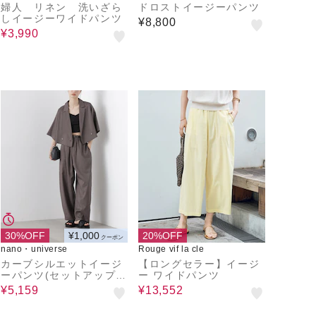
ーム
婦人 リネン 洗いざら
ドロストイージーパンツ
しイージーワイドパンツ
¥8,800
¥3,990
30%OFF
¥1,000
20%OFF
クーポン
nano・universe
Rouge vif la cle
カーブシルエットイージ
【ロングセラー】イージ
ーパンツ(セットアップ
ー ワイドパンツ
可)
¥5,159
¥13,552