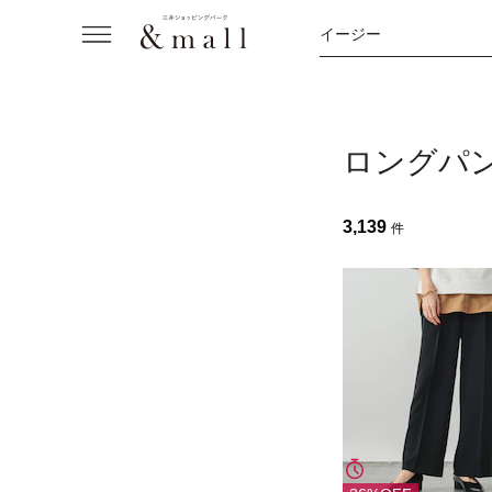
イージー
ロングパ
3,139
件