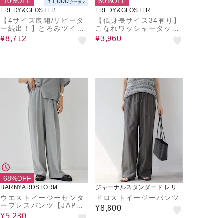
10%OFF
¥1,000
60%OFF
クーポン
FREDY&GLOSTER
FREDY&GLOSTER
【4サイズ展開/リピータ
【低身長サイズ34有り】
ー続出！】とろみツイル
こなれワッシャータック
ストレートイージーパン
イージーパンツ
¥8,712
¥3,960
ツ
68%OFF
BARNYARDSTORM
ジャーナルスタンダード レリュ
ーム
ウエストイージーセンタ
ドロストイージーパンツ
ープレスパンツ【JAPAN
¥8,800
FABRIC】
¥5,280