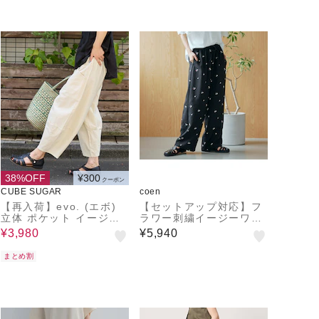
38%OFF
¥300
クーポン
CUBE SUGAR
coen
【再入荷】evo. (エボ)
【セットアップ対応】フ
立体 ポケット イージー
ラワー刺繍イージーワイ
コクーンパンツ
ドパンツ
¥3,980
¥5,940
まとめ割