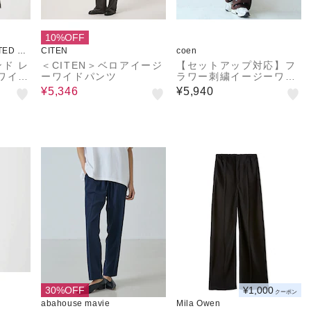
10%OFF
TED AR
CITEN
coen
ド レ
＜CITEN＞ベロアイージ
【セットアップ対応】フ
ワイド
ーワイドパンツ
ラワー刺繍イージーワイ
ドパンツ
¥5,346
¥5,940
30%OFF
¥1,000
クーポン
abahouse mavie
Mila Owen