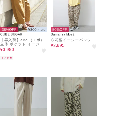
38%OFF
¥300
50%OFF
クーポン
CUBE SUGAR
Samansa Mos2
【再入荷】evo. (エボ)
◇花柄イージーパンツ
立体 ポケット イージー
¥2,695
コクーンパンツ
¥3,980
まとめ割