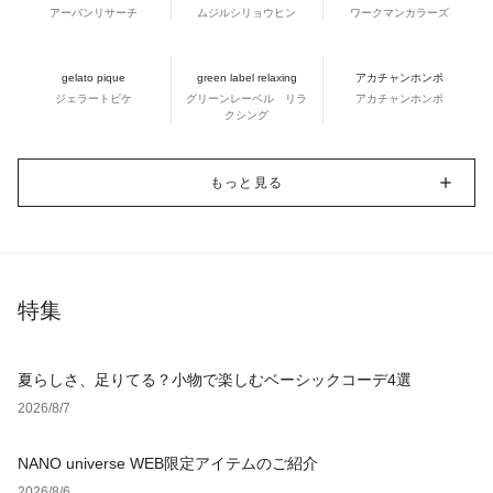
アーバンリサーチ
ムジルシリョウヒン
ワークマンカラーズ
gelato pique
green label relaxing
アカチャンホンポ
ジェラートピケ
グリーンレーベル リラ
アカチャンホンポ
クシング
もっと見る
特集
夏らしさ、足りてる？小物で楽しむベーシックコーデ4選
2026/8/7
NANO universe WEB限定アイテムのご紹介
2026/8/6