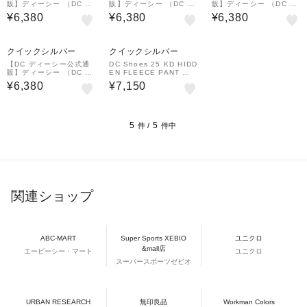
販】ディーシー （DC S
販】ディーシー （DC S
販】ディーシー （DC S
HOES）DC Shoes 25
HOES）DC Shoes 25
HOES）DC Shoes 25
¥6,380
¥6,380
¥6,380
KD WIDE PAINTER PA
KD WIDE PAINTER PA
KD WIDE CARGO PAN
NT ペインターパンツ キ
NT ペインターパンツ キ
T カーゴパンツ キッズ
ッズ
ッズ
クイックシルバー
クイックシルバー
【DC ディーシー公式通
DC Shoes 25 KD HIDD
販】ディーシー （DC S
EN FLEECE PANT フ
HOES）DC Shoes 25
リースパンツ セットアッ
¥6,380
¥7,150
KD WIDE CARGO PAN
プ キッズ
T カーゴパンツ キッズ
5
5
件 /
件中
関連ショップ
ABC-MART
Super Sports XEBIO
ユニクロ
&mall店
エービーシー・マート
ユニクロ
スーパースポーツゼビオ
URBAN RESEARCH
無印良品
Workman Colors