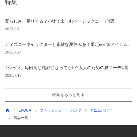
特集
夏らしさ、足りてる？小物で楽しむベーシックコーデ4選
2026/8/7
ディズニーキャラクターと素敵な夏休みを！限定&人気アイテム特
集
2026/7/24
Tシャツ、毎回同じ格好になってない?大人のための夏コーデ4選
2026/7/17
特集をもっと見る
EPOCA
ファッション
パンツ
デニムパンツ
商品一覧