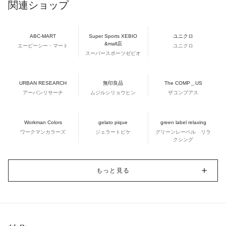
関連ショップ
ABC-MART
Super Sports XEBIO
ユニクロ
&mall店
エービーシー・マート
ユニクロ
スーパースポーツゼビオ
URBAN RESEARCH
無印良品
The COMP＿US
アーバンリサーチ
ムジルシリョウヒン
ザコンプアス
Workman Colors
gelato pique
green label relaxing
ワークマンカラーズ
ジェラートピケ
グリーンレーベル リラ
クシング
もっと見る