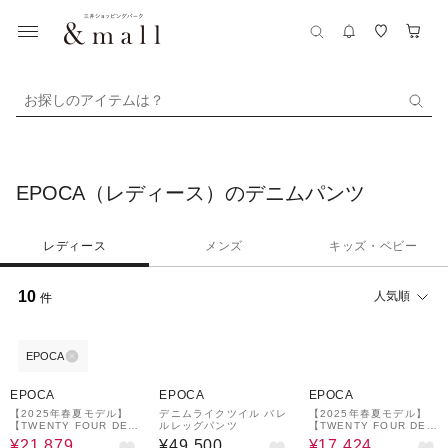
お探しのアイテムは？
EPOCA（レディース）のデニムパンツ
レディース
メンズ
キッズ・ベビー
10
人気順
件
EPOCA
49%OFF
56%OFF
EPOCA
EPOCA
EPOCA
【2025年春夏モデル】
デニムライクツイル バレ
【2025年春夏モデル】
【TWENTY FOUR DEN
ルレッグパンツ
【TWENTY FOUR DEN
IM】 バギーデニムパン
IM】 テーパードデニム
¥21,879
¥49,500
¥17,424