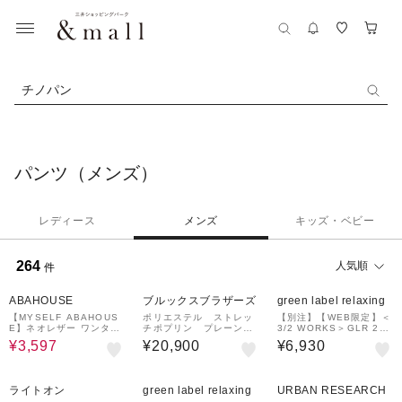
チノパン
パンツ（メンズ）
レディース
メンズ
キッズ・ベビー
264
人気順
件
59%OFF
ABAHOUSE
ブルックスブラザーズ
green label relaxing
【MYSELF ABAHOUS
ポリエステル ストレッ
【別注】【WEB限定】＜
E】ネオレザー ワンタッ
チポプリン プレーンフ
3/2 WORKS＞GLR 2プ
ク スリム テーパード パ
ロント チノパンツ Sli
リーツ チノパンツ
¥3,597
¥20,900
¥6,930
m
10%OFF
ライトオン
green label relaxing
URBAN RESEARCH