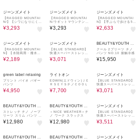
ケア 毛玉レス
服 リネンライク 清涼感
40%OFF
40%OFF
ジーンズメイト
ジーンズメイト
ジーンズメイト
【RAGGED MOUNTAI
【RAGGED MOUNTAI
【RAGGED MOUNTAI
N/】【シワになりにく
N/ラギットマウンテン】
N】【手ぶらで歩ける5ポ
い】ALBANY/オールバ
【吸水速乾・ストレッ
ケット】CHATHAM/チャ
¥3,293
¥3,293
¥2,633
ニ サマーパンツ 吸汗速
チ】MEREDITH/メレデ
タム カーゴショーツ 綿1
乾 サマーイージーパンツ
ィス アクティブ ジョガ
00% 収納力抜群 ウエス
驚きのストレッチ ウエス
ーパンツ 通気性メッシュ
トゴム・紐
33%OFF
20%OFF
トゴム・紐 旅行・ビジネ
ポケット ウォーキング・
ジーンズメイト
ジーンズメイト
BEAUTY&YOUTH UN
ス・デイリー
キャンプ スポーツ
ITED ARROWS
【RAGGED MOUNTAI
【BLUE STANDARD】
クール 2プリーツ チノ
N】【水陸両用・撥水】T
快適スーパーストレッチ
パンツ NO.10 接触冷感
AMWORTH/タムワース
イージーパンツ ラクパン
¥2,189
¥3,071
¥15,950
ナイロン バギーショーツ
リラックスストレッチ 遮
速乾・超軽量 川遊び・キ
熱 UVカット 冷感 軽量
ャンプに
イージーケア 毛玉レス
50%OFF
30%OFF
20%OFF
green label relaxing
ライトオン
ジーンズメイト
プリント バイオ バギー
EDWIN(エドウィン)ＪＥ
【BLUE STANDARD】
パンツ
ＲＳＥＹＳチノＣＯＯＬ
快適スーパーストレッチ
イージーパンツ ラクパン
¥4,950
¥7,700
¥3,071
リラックスストレッチ 遮
熱 UVカット 冷感 軽量
イージーケア 毛玉レス
20%OFF
BEAUTY&YOUTH UN
BEAUTY&YOUTH UN
ジーンズメイト
ITED ARROWS
ITED ARROWS
ストレッチ チノ ノープ
＜NICE WEATHER＞チ
【BLUE STANDARD】
リーツ スリム パンツ N
ノ ワーク スラックス
快適スーパーストレッチ
O.1
カーゴパンツ 遮熱 UVカ
¥12,980
¥12,980
¥3,511
ット 冷感 軽量 イージー
ケア 毛玉レス
40%OFF
BEAUTY&YOUTH UN
BEAUTY&YOUTH UN
ジーンズメイト