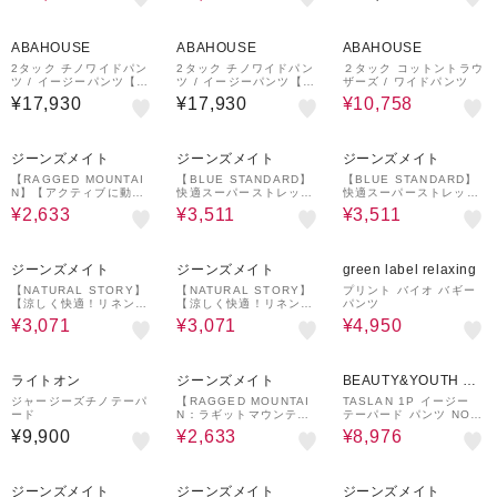
ンカーゴショーツ 涼しい
速乾 キャンプ フェス 海
40%OFF
夏
ABAHOUSE
ABAHOUSE
ABAHOUSE
2タック チノワイドパン
2タック チノワイドパン
２タック コットントラウ
ツ / イージーパンツ【追
ツ / イージーパンツ【追
ザーズ / ワイドパンツ
加生産】
加生産】
¥17,930
¥17,930
¥10,758
40%OFF
20%OFF
20%OFF
ジーンズメイト
ジーンズメイト
ジーンズメイト
【RAGGED MOUNTAI
【BLUE STANDARD】
【BLUE STANDARD】
N】【アクティブに動け
快適スーパーストレッチ
快適スーパーストレッチ
る】MADISON/マディソ
パンツ すっきりテーパー
カーゴパンツ 遮熱 UVカ
¥2,633
¥3,511
¥3,511
ン 軽量 ミニ裏毛 ショー
ド 遮熱 UVカット 冷感
ット 冷感 軽量 イージー
トパンツ 涼しい スウェ
軽量 イージーケア 毛玉
ケア 毛玉レス
ットパンツ キャンプ ア
レス
20%OFF
20%OFF
50%OFF
ウトドア 夏
ジーンズメイト
ジーンズメイト
green label relaxing
【NATURAL STORY】
【NATURAL STORY】
プリント バイオ バギー
【涼しく快適！リネンタ
【涼しく快適！リネンタ
パンツ
ッチ】 ストレッチイージ
ッチ】 ストレッチイージ
¥3,071
¥3,071
¥4,950
ーパンツ 蒸れにくい 夏
ーパンツ 蒸れにくい 夏
服 リネンライク 清涼感
服 リネンライク 清涼感
40%OFF
40%OFF
ライトオン
ジーンズメイト
BEAUTY&YOUTH UN
ITED ARROWS
ジャージーズチノテーパ
【RAGGED MOUNTAI
TASLAN 1P イージー
ード
N：ラギットマウンテ
テーパード パンツ NO.7
ン】カーゴショートパン
吸水速乾機能付き
¥9,900
¥2,633
¥8,976
ツ
33%OFF
40%OFF
40%OFF
ジーンズメイト
ジーンズメイト
ジーンズメイト