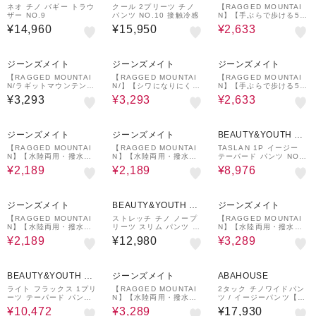
ITED ARROWS
ITED ARROWS
ネオ チノ バギー トラウ
クール 2プリーツ チノ
【RAGGED MOUNTAI
ザー NO.9
パンツ NO.10 接触冷感
N】【手ぶらで歩ける5ポ
ケット】CHATHAM/チャ
¥14,960
¥15,950
¥2,633
タム カーゴショーツ 綿1
00% 収納力抜群 ウエス
トゴム・紐
40%OFF
40%OFF
ジーンズメイト
ジーンズメイト
ジーンズメイト
【RAGGED MOUNTAI
【RAGGED MOUNTAI
【RAGGED MOUNTAI
N/ラギットマウンテン】
N/】【シワになりにく
N】【手ぶらで歩ける5ポ
【吸水速乾・ストレッ
い】ALBANY/オールバ
ケット】CHATHAM/チャ
¥3,293
¥3,293
¥2,633
チ】MEREDITH/メレデ
ニ サマーパンツ 吸汗速
タム カーゴショーツ 綿1
ィス アクティブ ジョガ
乾 サマーイージーパンツ
00% 収納力抜群 ウエス
ーパンツ 通気性メッシュ
驚きのストレッチ ウエス
トゴム・紐
33%OFF
33%OFF
40%OFF
ポケット ウォーキング・
トゴム・紐 旅行・ビジネ
ジーンズメイト
ジーンズメイト
BEAUTY&YOUTH UN
キャンプ スポーツ
ス・デイリー
ITED ARROWS
【RAGGED MOUNTAI
【RAGGED MOUNTAI
TASLAN 1P イージー
N】【水陸両用・撥水】T
N】【水陸両用・撥水】T
テーパード パンツ NO.7
AMWORTH/タムワース
AMWORTH/タムワース
吸水速乾機能付き
¥2,189
¥2,189
¥8,976
ナイロン バギーショーツ
ナイロン バギーショーツ
速乾・超軽量 川遊び・キ
速乾・超軽量 川遊び・キ
ャンプに
ャンプに
33%OFF
25%OFF
ジーンズメイト
BEAUTY&YOUTH UN
ジーンズメイト
ITED ARROWS
【RAGGED MOUNTAI
ストレッチ チノ ノープ
【RAGGED MOUNTAI
N】【水陸両用・撥水】T
リーツ スリム パンツ N
N】【水陸両用・撥水】T
AMWORTH/タムワース
O.1
AMWORTH/タムワース
¥2,189
¥12,980
¥3,289
ナイロン バギーショーツ
撥水&UVカット ナイロ
速乾・超軽量 川遊び・キ
ンカーゴショーツ 涼しい
ャンプに
速乾 キャンプ フェス 海
30%OFF
25%OFF
夏
BEAUTY&YOUTH UN
ジーンズメイト
ABAHOUSE
ITED ARROWS
ライト フラックス 1プリ
【RAGGED MOUNTAI
2タック チノワイドパン
ーツ テーパード パンツ
N】【水陸両用・撥水】T
ツ / イージーパンツ【追
NO.9
AMWORTH/タムワース
加生産】
¥10,472
¥3,289
¥17,930
撥水&UVカット ナイロ