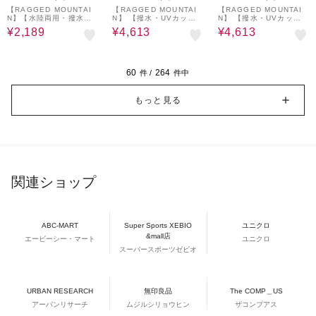
【RAGGED MOUNTAI
【RAGGED MOUNTAI
【RAGGED MOUNTAI
N】【水陸両用・撥水】T
N】 【撥水・UVカッ
N】 【撥水・UVカッ
AMWORTH/タムワース
ト】TAMWORTH/タムワ
ト】TAMWORTH/タムワ
¥2,189
¥4,613
¥4,613
ナイロン バギーショーツ
ース ナイロン カーゴパ
ース ナイロン カーゴパ
速乾・超軽量 川遊び・キ
ンツ 軽量・高耐久 キャ
ンツ 軽量・高耐久 キャ
ャンプに
ンプ・ハイキングに
ンプ・ハイキングに
60
264
件 /
件中
もっと見る
関連ショップ
ABC-MART
Super Sports XEBIO
ユニクロ
&mall店
エービーシー・マート
ユニクロ
スーパースポーツゼビオ
URBAN RESEARCH
無印良品
The COMP＿US
アーバンリサーチ
ムジルシリョウヒン
ザコンプアス