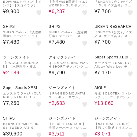
EDWIN(エドウィン)【メ
【別注/WEB限定】＜3/2
『SHORT(9分丈)サイズ
ンズ】【スゴイラク】
WORKS＞GLR チノパン
／ XLサイズあり』スリ
「JERSEYS」チノパン
ツ -ストレッチ-
ムストレッチテーパード
¥9,900
¥6,237
¥7,700
ツ
チノパンツ
SHIPS
SHIPS
URBAN RESEARCH
SHIPS Colors:〈洗濯機
SHIPS Colors:〈洗濯機
『SHORT(9分丈)サイズ
可能〉テーパード ストレ
可能〉テーパード ストレ
／ XLサイズあり』スリ
ッチ ライト チノパンツ
ッチ ライト チノパンツ
ムストレッチテーパード
¥7,480
¥7,480
¥7,700
◇
◇
チノパンツ
33%OFF
ジーンズメイト
クイックシルバー
Super Sports XEBIO
&mall店
【RAGGED MOUNTAI
Quiksilver CHINO WAS
オークリー（OAKLEY）
N】【水陸両用・撥水】T
H SHORT チノパンツ セ
Allday Wide Leg チノ
AMWORTH/タムワース
ットアップ メンズ
パンツ FOA406842-68
¥2,189
¥9,790
¥7,170
ナイロン バギーショーツ
S
速乾・超軽量 川遊び・キ
ャンプに
40%OFF
30%OFF
Super Sports XEBIO
ジーンズメイト
AIGLE
&mall店
エクストララージ（XLA
【RAGGED MOUNTAI
撥水 SOLOTEX ストレ
RGE）PANELED ワイ
N：ラギットマウンテ
ッチ テーパードパンツ
ド チノパンツ 1012410
ン】カーゴショートパン
¥7,260
¥2,633
¥13,860
31010-BLACK
ツ
20%OFF
20%OFF
SHIPS
ジーンズメイト
ジーンズメイト
BARNSTORMER: DRE
【BLUE STANDARD】
【NATURAL STORY】
SS TWEED FATIG
快適スーパーストレッチ
【涼しく快適！リネンタ
カーゴパンツ 遮熱 UVカ
ッチ】 ストレッチイージ
¥39,600
¥3,511
¥3,071
ット 冷感 軽量 イージー
ーパンツ 蒸れにくい 夏