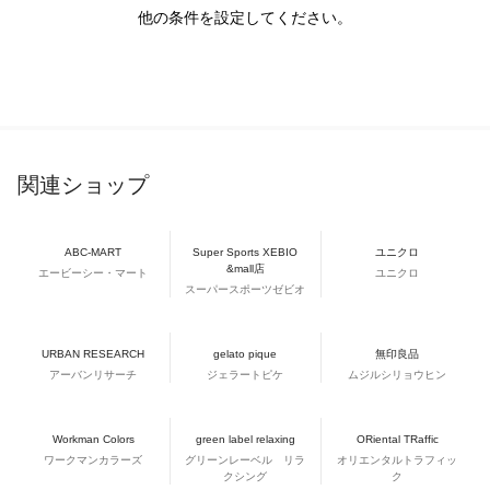
他の条件を設定してください。
関連ショップ
ABC-MART
Super Sports XEBIO
ユニクロ
&mall店
エービーシー・マート
ユニクロ
スーパースポーツゼビオ
URBAN RESEARCH
gelato pique
無印良品
アーバンリサーチ
ジェラートピケ
ムジルシリョウヒン
Workman Colors
green label relaxing
ORiental TRaffic
ワークマンカラーズ
グリーンレーベル リラ
オリエンタルトラフィッ
クシング
ク