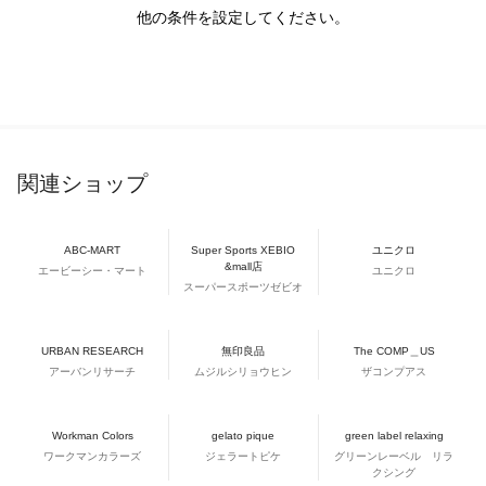
他の条件を設定してください。
関連ショップ
ABC-MART
Super Sports XEBIO
ユニクロ
&mall店
エービーシー・マート
ユニクロ
スーパースポーツゼビオ
URBAN RESEARCH
無印良品
The COMP＿US
アーバンリサーチ
ムジルシリョウヒン
ザコンプアス
Workman Colors
gelato pique
green label relaxing
ワークマンカラーズ
ジェラートピケ
グリーンレーベル リラ
クシング