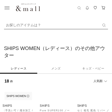
お探しのアイテムは？
SHIPS WOMEN（レディース）のその他アウ
ター
レディース
メンズ
キッズ・ベビー
18
人気順
件
SHIPS WOMEN
40%OFF
30%OFF
40%OFF
SHIPS
SHIPS
SHIPS
〈手洗い可 / 撥水加工 /
Pure SUPER100 ノー
セミ 梳毛 配色 リバー ノ