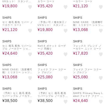
UVカット〉 スタンドカ
カラー コート
ーカラー コート
ラー フード コート
¥19,800
¥35,420
¥21,120
40%OFF
40%OFF
40%OFF
SHIPS
SHIPS
SHIPS
セミ 梳毛 配色 リバー ノ
〈手洗い可 / 撥水加工 /
NINE CASE:〈洗濯機可
ーカラー コート
UVカット〉 スタンドカ
能〉ミリタリー シャツ
ラー フード コート
ジャケット
¥21,120
¥19,800
¥13,068
30%OFF
30%OFF
40%OFF
SHIPS
SHIPS
SHIPS
セミ 梳毛 配色 リバーシ
Nell:4 ポケット ローゲ
フォックス ブレンド ノ
ブル ノーカラー ショー
ージ 羽織り
ーカラー ニット コート
ト コート
¥24,640
¥35,420
¥17,820
40%OFF
40%OFF
40%OFF
SHIPS
SHIPS
SHIPS
NINE CASE:〈洗濯機可
フェイク ファー コクー
フェイク ファー コクー
能〉ミリタリー シャツ
ン ブルゾン
ン ブルゾン
ジャケット
¥13,068
¥25,080
¥25,080
30%OFF
SHIPS
SHIPS
SHIPS
《予約》セミ 梳毛 配色
《予約》セミ 梳毛 配色
SHIPS Primary Navy L
リバーシブル ノーカラー
リバーシブル ノーカラー
abel:フェイク ファー ノ
コート
コート
ーカラー ハーフ コート
¥38,500
¥38,500
¥24,640