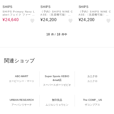
30%OFF
SHIPS
SHIPS
SHIPS
SHIPS Primary Navy L
《予約》SHIPS NINE C
《予約》SHIPS NINE C
abel:フェイク ファー ノ
ASE:〈洗濯機可能〉カ
ASE:〈洗濯機可能〉カ
ーカラー ハーフ コート
バーオール
バーオール
¥24,640
¥24,200
¥24,200
18
18
件 /
件中
関連ショップ
ABC-MART
Super Sports XEBIO
ユニクロ
&mall店
エービーシー・マート
ユニクロ
スーパースポーツゼビオ
URBAN RESEARCH
無印良品
The COMP＿US
アーバンリサーチ
ムジルシリョウヒン
ザコンプアス