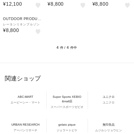
¥12,100
¥8,800
¥8,800
OUTDOOR PRODUC
TS
レーヨンリネンブルゾン
¥8,800
4
4
件 /
件中
関連ショップ
ABC-MART
Super Sports XEBIO
ユニクロ
&mall店
エービーシー・マート
ユニクロ
スーパースポーツゼビオ
URBAN RESEARCH
gelato pique
無印良品
アーバンリサーチ
ジェラートピケ
ムジルシリョウヒン