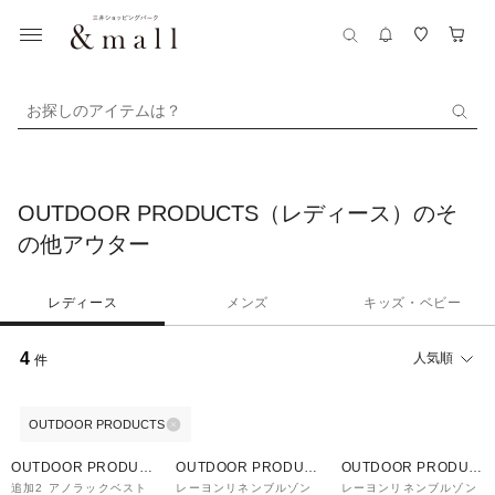
お探しのアイテムは？
OUTDOOR PRODUCTS（レディース）のそ
の他アウター
レディース
メンズ
キッズ・ベビー
4
人気順
件
OUTDOOR PRODUCTS
OUTDOOR PRODUC
OUTDOOR PRODUC
OUTDOOR PRODUC
TS
TS
TS
追加2 アノラックベスト
レーヨンリネンブルゾン
レーヨンリネンブルゾン