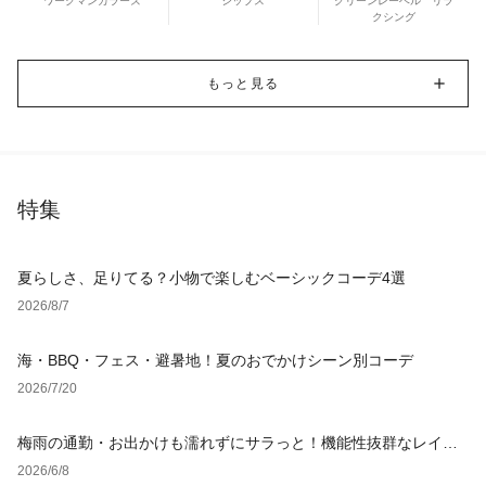
ワークマンカラーズ
シップス
グリーンレーベル リラ
クシング
もっと見る
特集
夏らしさ、足りてる？小物で楽しむベーシックコーデ4選
2026/8/7
海・BBQ・フェス・避暑地！夏のおでかけシーン別コーデ
2026/7/20
梅雨の通勤・お出かけも濡れずにサラっと！機能性抜群なレイン
グッズ
2026/6/8