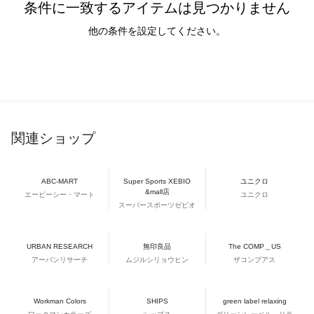
条件に一致するアイテムは見つかりません
他の条件を設定してください。
関連ショップ
ABC-MART
Super Sports XEBIO
ユニクロ
&mall店
エービーシー・マート
ユニクロ
スーパースポーツゼビオ
URBAN RESEARCH
無印良品
The COMP＿US
アーバンリサーチ
ムジルシリョウヒン
ザコンプアス
Workman Colors
SHIPS
green label relaxing