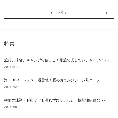
もっと見る
特集
旅行、帰省、キャンプで使える！家族で楽しむレジャーアイテム
2026/8/10
海・BBQ・フェス・避暑地！夏のおでかけシーン別コーデ
2026/7/20
梅雨の通勤・お出かけも濡れずにサラっと！機能性抜群なレイン
グッズ
2026/6/8