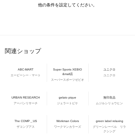
他の条件を設定してください。
関連ショップ
ABC-MART
Super Sports XEBIO
ユニクロ
&mall店
エービーシー・マート
ユニクロ
スーパースポーツゼビオ
URBAN RESEARCH
gelato pique
無印良品
アーバンリサーチ
ジェラートピケ
ムジルシリョウヒン
The COMP＿US
Workman Colors
green label relaxing
ザコンプアス
ワークマンカラーズ
グリーンレーベル リラ
クシング