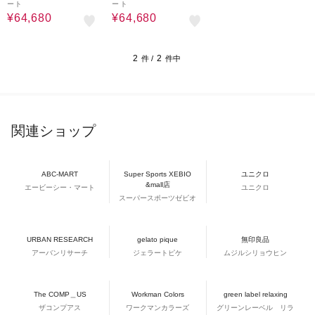
ート
ート
¥64,680
¥64,680
2
2
件 /
件中
関連ショップ
ABC-MART
Super Sports XEBIO
ユニクロ
&mall店
エービーシー・マート
ユニクロ
スーパースポーツゼビオ
URBAN RESEARCH
gelato pique
無印良品
アーバンリサーチ
ジェラートピケ
ムジルシリョウヒン
The COMP＿US
Workman Colors
green label relaxing
ザコンプアス
ワークマンカラーズ
グリーンレーベル リラ