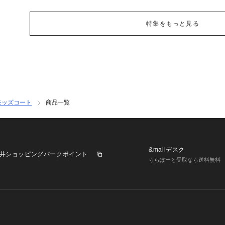
特集をもっと見る
モッズコート
商品一覧
&mallデスク
井ショッピングパークポイント
ららぽーと受取なら送料無料