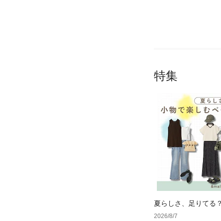
特集
夏らしさ、足りてる
ーデ4選
2026/8/7