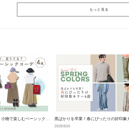
もっと見る
？小物で楽しむベーシックコ
黒ばかりを卒業！春にぴったりの好印象
選
2026/3/10