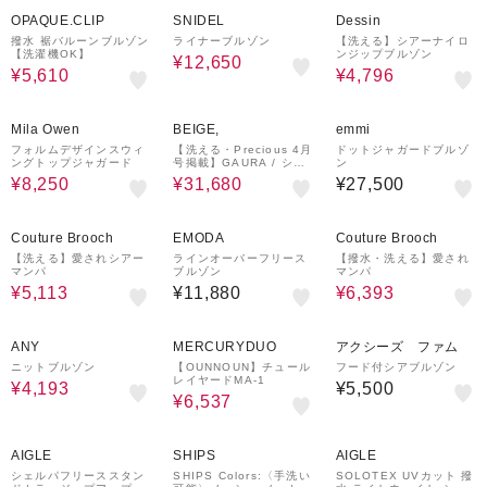
40%OFF
50%OFF
¥1,500
60%OFF
クーポン
OPAQUE.CLIP
SNIDEL
Dessin
撥水 裾バルーンブルゾン
ライナーブルゾン
【洗える】シアーナイロ
【洗濯機OK】
ンジップブルゾン
¥12,650
¥5,610
¥4,796
50%OFF
¥1,000
40%OFF
¥1,500
クーポン
クーポン
Mila Owen
BEIGE,
emmi
フォルムデザインスウィ
【洗える・Precious 4月
ドットジャガードブルゾ
ングトップジャガード
号掲載】GAURA / シア
ン
ーパーカーブルゾン
¥8,250
¥31,680
¥27,500
36%OFF
36%OFF
Couture Brooch
EMODA
Couture Brooch
【洗える】愛されシアー
ラインオーバーフリース
【撥水・洗える】愛され
マンパ
ブルゾン
マンパ
¥5,113
¥11,880
¥6,393
30%OFF
83%OFF
ANY
MERCURYDUO
アクシーズ ファム
ニットブルゾン
【OUNNOUN】チュール
フード付シアブルゾン
レイヤードMA-1
¥4,193
¥5,500
¥6,537
¥2,000
30%OFF
¥2,000
クーポン
クーポン
AIGLE
SHIPS
AIGLE
シェルパフリーススタン
SHIPS Colors:〈手洗い
SOLOTEX UVカット 撥