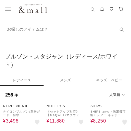
お探しのアイテムは？
ブルゾン・スタジャン（レディース/ホワイ
ト）
レディース
メンズ
キッズ・ベビー
256
人気順
件
50%OFF
20%OFF
¥1,000
40%OFF
クーポン
ROPE’ PICNIC
NOLLEY'S
SHIPS
ナイロンブルゾン/花粉ガ
《セットアップ対応》
SHIPS any:〈洗濯機可
ード・撥水
【MAQWEL/マクウェ
能〉シアー ギャザー フ
ル】ウォッシャブルシア
リル ブルゾン
¥3,498
¥11,880
¥8,250
ーブルゾン
55%OFF
¥1,000
40%OFF
¥1,000
クーポン
クーポン