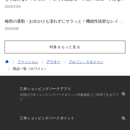
ない選び方からおすすめスタイルまで徹底解説！
2026/7/24
梅雨の通勤・お出かけも濡れずにサラっと！機能性抜群なレイン
グッズ
2026/6/8
特集をもっと見る
ファッション
アウター
ブルゾン・スタジャン
商品一覧（ホワイト）
三井ショッピングパークアプリ
全国の三井ショッピングパークポイント対象施設でご利用できるアプ
リ
三井ショッピングパークポイント