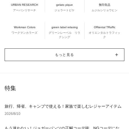
URBAN RESEARCH
gelato pique
無印良品
アーバンリサーチ
ジェラートピケ
ムジルシリョウヒン
Workman Colors
green label relaxing
ORiental TRaffic
ワークマンカラーズ
グリーンレーベル リラ
オリエンタルトラフィッ
クシング
ク
もっと見る
特集
旅行、帰省、キャンプで使える！家族で楽しむレジャーアイテム
2026/8/10
もう迷わない！ジョガーパンツの正解コーデ術。NGコーデになら