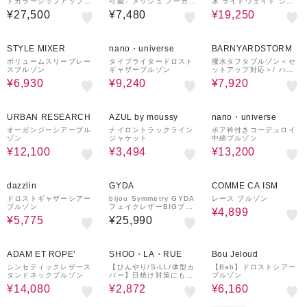
ドカラージップアップジ
可能〉メッシュ ノーカラ
水 ライトウェイト ショ
ャケット T-KIT対応
ー ハオリ 2◇
ート丈MA-1ブルゾン
¥27,500
¥7,480
¥19,250
30%OFF
40%OFF
¥1,000
60%OFF
クーポン
STYLE MIXER
nano・universe
BARNYARDSTORM
ボリュームスリーブレー
タイプライタードロスト
撥水タフタブルゾン＜セ
スブルゾン
ギャザーブルゾン
ットアップ対応＞/ ハン
ドウォッシャブル
¥6,930
¥9,240
¥7,920
50%OFF
50%OFF
40%OFF
¥1,000
クーポン
URBAN RESEARCH
AZUL by moussy
nano・universe
オーガンジーシアーブル
ナイロントラックライン
ボア衿付きコーデュロイ
ゾン
ジャケット
中綿ブルゾン
¥12,100
¥3,494
¥13,200
50%OFF
50%OFF
dazzlin
GYDA
COMME CA ISM
ドロストギャザーシアー
bijou Symmetry GYDA
レース ブルゾン
ブルゾン
フェイクレザーBIGブル
¥4,899
ゾン
¥5,775
¥25,990
60%OFF
36%OFF
20%OFF
ADAM ET ROPE’
SHOO・LA・RUE
Bou Jeloud
シンセティックレザース
【ひんやり/S-LL/体型カ
【Bab】ドロストシアー
タンドネックブルゾン
バー】日焼け対策にも女
ブルゾン
性らしさを UVカットペ
¥14,080
¥2,872
¥6,160
プラムパーカ