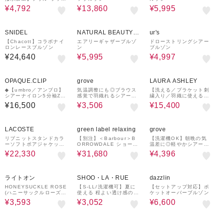
ュガード
¥4,792
¥13,860
¥5,995
¥1,500
50%OFF
35%OFF
クーポン
SNIDEL
NATURAL BEAUTY B
ur's
ASIC
【Chacott】コラボナイ
エアリーギャザーブルゾ
ドローストリングシアー
ロンレースブルゾン
ン
ブルゾン
¥24,640
¥5,995
¥4,997
36%OFF
30%OFF
OPAQUE.CLIP
grove
LAURA ASHLEY
◆【umbro／アンブロ】
気温調整にも◎ブラウス
【洗える／プラケット刺
シアーナイロン5分袖ZIP
感覚で羽織れるシアーブ
繍入り／羽織に使える】
アップブルゾン
ルゾン
シアーブルゾン
¥16,500
¥3,506
¥15,400
30%OFF
¥2,000
40%OFF
37%OFF
クーポン
LACOSTE
green label relaxing
grove
リブニットスタンドカラ
【別注】＜Barbour＞B
【洗濯機OK】朝晩の気
ーソフトボアジャケット
ORROWDALE ショート
温差に◎軽やかシアーナ
/ スタンドジップボアブ
ブルゾン
イロンフーディブルゾン
¥22,330
¥31,680
¥4,396
ルゾン
40%OFF
32%OFF
60%OFF
ライトオン
SHOO・LA・RUE
dazzlin
HONEYSUCKLE ROSE
【S-LL/洗濯機可】夏に
【セットアップ対応】ポ
(ハニーサックルローズ)
使える 程よい透け感のシ
ケットオーバーブルゾン
【レディース】ナイロン
アーブルゾン
¥3,593
¥3,052
¥6,600
シアーブルゾン