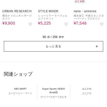
まとめ割
50%OFF
50%OFF
30%OFF
¥1,000
クーポン
URBAN RESEARCH
STYLE MIXER
nano・universe
撥水ナイロンギャザーブ
ショートテーラーフォル
撥水加工 中綿スタンドオ
ルゾン
ムジャケット
ーバージップブルゾン
¥9,900
¥5,225
¥7,546
60
256
件 /
件中
もっと見る
関連ショップ
ABC-MART
Super Sports XEBIO
ユニクロ
&mall店
エービーシー・マート
ユニクロ
スーパースポーツゼビオ