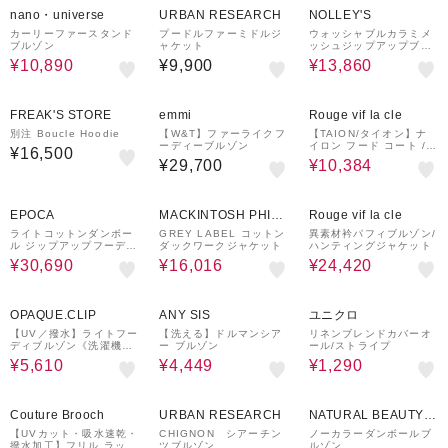
nano・universe
URBAN RESEARCH
NOLLEY'S
カーリーファースタンド
プードルファーミドルジ
ウォッシャブルカラミメ
ブルゾン
ャケット
ッシュジップアップブル
ゾン
¥10,890
¥9,900
¥13,860
¥1,000
¥1,500
20%OFF
クーポン
クーポン
FREAK'S STORE
emmi
Rouge vif la cle
別注 Boucle Hoodie
【W&T】ファーライクフ
【TAION/タイオン】ナ
ーディーブルゾン
イロン フード コート /
¥16,500
ノンダウン ミリタリー
¥29,700
¥10,384
【W
38%OFF
44%OFF
40%OFF
EPOCA
MACKINTOSH PHILO
Rouge vif la cle
SOPHY
ライトコットンダンボー
GREY LABEL コットン
異素材衿パフィブルゾン/
ル ジップアップフーディ
ダックワークジャケット
ハンティングジャケット
ー
¥30,690
¥16,016
¥24,420
40%OFF
50%OFF
OPAQUE.CLIP
ANY SIS
ユニクロ
【UV／撥水】ライトフー
【洗える】ドルマンシア
リネンブレンドカバーオ
ディブルゾン《洗濯機O
ー ブルゾン
ール/ストライプ
K》
¥5,610
¥4,449
¥1,290
20%OFF
40%OFF
50%OFF
Couture Brooch
URBAN RESEARCH
NATURAL BEAUTY B
ASIC
【UVカット・吸水速乾・
CHIGNON シアーチン
ノーカラーダンボールブ
撥水加工】フリル ラッシ
ツブルゾン
ルゾン