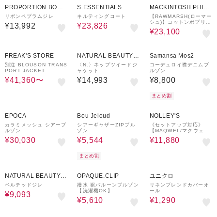
PROPORTION BODY
S.ESSENTIALS
MACKINTOSH PHILO
DRESSING
SOPHY
リボンペプラムジレ
キルティングコート
【RAWMARSH(ローマー
シュ)】コットンポプリン
¥13,992
¥23,826
ブルゾン
¥23,100
~ 23%OFF
¥1,000
¥1,000
クーポン
クーポン
FREAK'S STORE
NATURAL BEAUTY B
Samansa Mos2
ASIC
別注 BLOUSON TRANS
〈N.〉ネップツイードジ
コーデュロイ襟デニムブ
PORT JACKET
ャケット
ルゾン
¥41,360〜
¥14,993
¥8,800
まとめ割
61%OFF
20%OFF
¥1,000
20%OFF
¥1,000
クーポン
クーポン
EPOCA
Bou Jeloud
NOLLEY'S
カラミメッシュ シアーブ
シアーギャザーZIPブル
《セットアップ対応》
ルゾン
ゾン
【MAQWEL/マクウェ
ル】ウォッシャブルシア
¥30,030
¥5,544
¥11,880
ーブルゾン
まとめ割
30%OFF
40%OFF
NATURAL BEAUTY B
OPAQUE.CLIP
ユニクロ
ASIC
ベルテッドジレ
撥水 裾バルーンブルゾン
リネンブレンドカバーオ
【洗濯機OK】
ール
¥9,093
¥5,610
¥1,290
55%OFF
¥1,000
55%OFF
クーポン