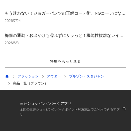
もう迷わない！ジョガーパンツの正解コーデ術。NGコーデになら
ない選び方からおすすめスタイルまで徹底解説！
2026/7/24
梅雨の通勤・お出かけも濡れずにサラっと！機能性抜群なレイン
グッズ
2026/6/8
特集をもっと見る
ファッション
アウター
ブルゾン・スタジャン
商品一覧（ブラウン）
三井ショッピングパークアプリ
全国の三井ショッピングパークポイント対象施設でご利用できるアプ
リ