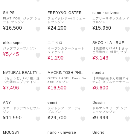
¥1,000
¥1,000
クーポン
クーポン
SHIPS
FREDY&GLOSTER
nano・universe
FLAT YOU: ジップ ショ
フェイクレザー/スウェー
エアリーサテンスタンド
ート ブルゾン
ドブルゾン
ブルゾン
¥16,500
¥24,200
¥15,950
50%OFF
¥500
37%OFF
クーポン
ehka sopo
ユニクロ
SHOO・LA・RUE
ジップファーブルゾン
オープンカラーショート
【洗濯機可/S-LL】さっ
ジャケット
と羽織れる 軽量リブブル
¥5,445
ゾン
¥1,290
¥3,143
50%OFF
50%OFF
60%OFF
NATURAL BEAUTY B
MACKINTOSH PHILO
rienda
ASIC
SOPHY
〈ちょうど、いい服〉迷
GREY LABEL Faux Su
【岡崎紗絵さん着用アイ
った朝のエブリデイジャ
ede ブルゾン
テム】ダブルテーラード
ケット
ショートジャケット
¥7,496
¥16,500
¥6,600
¥1,500
クーポン
ANY
emmi
Dessin
スエードボアコンビブル
ライトシアーフーディー
ドルマンスリーブ シアー
ゾン
ブルゾン
シャツブルゾン
¥11,990
¥29,700
¥9,999
60%OFF
50%OFF
¥1,000
50%OFF
クーポン
MOUSSY
nano・universe
Ungrid