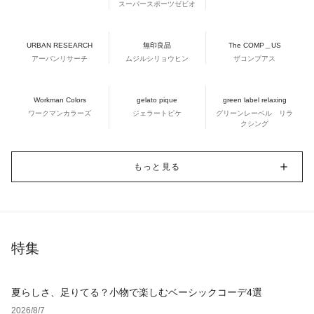
スーパースポーツゼビオ
URBAN RESEARCH
無印良品
The COMP＿US
アーバンリサーチ
ムジルシリョウヒン
ザコンプアス
Workman Colors
gelato pique
green label relaxing
ワークマンカラーズ
ジェラートピケ
グリーンレーベル リラ
クシング
もっと見る
特集
夏らしさ、足りてる？小物で楽しむベーシックコーデ4選
2026/8/7