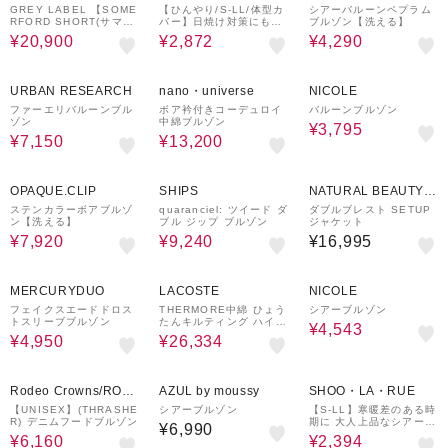
SOPHY
GREY LABEL 【SOME
【ひんやり/S-LL/体型カ
シアーバルーンペプラム
RFORD SHORT(サマー
バー】日焼け対策にも女
ブルゾン【洗える】
フォード ショート)】
性らしさを UVカットペ
¥20,900
¥2,872
¥4,290
プラムパーカ
50%OFF
40%OFF
¥1,000
50%OFF
クーポン
URBAN RESEARCH
nano・universe
NICOLE
ファーエリバルーンブル
ボア衿付きコーデュロイ
バルーンブルゾン
ゾン
中綿ブルゾン
¥3,795
¥7,150
¥13,200
40%OFF
40%OFF
OPAQUE.CLIP
SHIPS
NATURAL BEAUTY B
ASIC
ステンカラーボアブルゾ
quaranciel: ツイード ダ
ダブルブレスト SETUP
ン【洗える】
ブル ジップ ブルゾン
ジャケット
¥7,920
¥9,240
¥16,995
73%OFF
37%OFF
¥2,000
30%OFF
クーポン
MERCURYDUO
LACOSTE
NICOLE
フェイクスエードドロス
THERMORE中綿 ひょう
シアーブルゾン
トスリーブブルゾン
たんキルティング ハイネ
¥4,543
ックジップブルゾン
¥4,950
¥26,334
30%OFF
52%OFF
Rodeo Crowns/ROD
AZUL by moussy
SHOO・LA・RUE
EO CROWNS WIDE
【UNISEX】(THRASHE
シアーブルゾン
【S-LL】寒暖差のある時
R) デニムフードブルゾン
期に 大人上品なシアーブ
BOWL
¥6,990
ルゾン
¥6,160
¥2,394