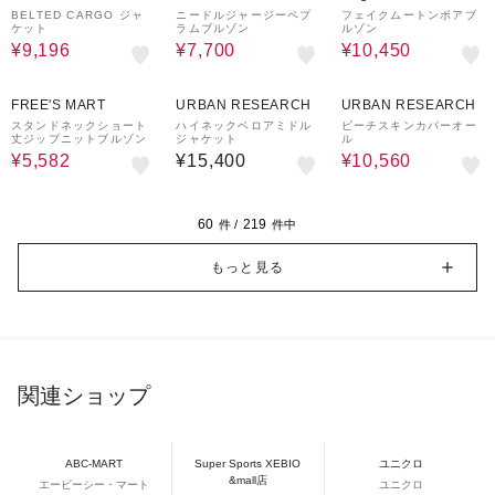
BELTED CARGO ジャ
ニードルジャージーペプ
フェイクムートンボアブ
ケット
ラムブルゾン
ルゾン
¥9,196
¥7,700
¥10,450
30%OFF
20%OFF
FREE'S MART
URBAN RESEARCH
URBAN RESEARCH
スタンドネックショート
ハイネックベロアミドル
ピーチスキンカバーオー
丈ジップニットブルゾン
ジャケット
ル
¥5,582
¥15,400
¥10,560
60
219
件 /
件中
もっと見る
関連ショップ
ABC-MART
Super Sports XEBIO
ユニクロ
&mall店
エービーシー・マート
ユニクロ