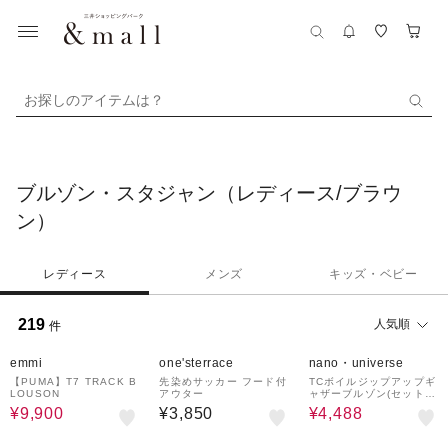
お探しのアイテムは？
ブルゾン・スタジャン（レディース/ブラウ
ン）
レディース
メンズ
キッズ・ベビー
219
人気順
件
50%OFF
40%OFF
emmi
one'sterrace
nano・universe
【PUMA】T7 TRACK B
先染めサッカー フード付
TCボイルジップアップギ
LOUSON
アウター
ャザーブルゾン(セットア
ップ可)
¥9,900
¥3,850
¥4,488
43%OFF
50%OFF