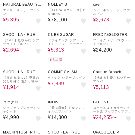
NATURAL BEAUTY B
NOLLEY'S
coen
ASIC
エアリーギャザーブルゾ
【TATRAS/タトラス】B
シアーギャザージップブ
ン
ARBRA
ルゾン
¥5,395
¥78,100
¥2,673
46%OFF
30%OFF
¥300
¥1,000
クーポン
クーポン
SHOO・LA・RUE
CUBE SUGAR
FREDY&GLOSTER
【S-LL】軽やかな シア
ドライタッチ シアー サ
フェイクレザー/スウェー
ーライトブルゾン
イドスリット テーラード
ドブルゾン
ジャケット
¥2,694
¥5,313
¥24,200
まとめ割
52%OFF
20%OFF
¥1,000
36%OFF
クーポン
SHOO・LA・RUE
COMME CA ISM
Couture Brooch
【洗える/S-LL】季節の
Vネック シアーブルゾン
【洗える】愛されシアー
変わり目に 透かし柄が涼
マンパ
¥7,839
やか ジップブルゾン
¥1,914
¥5,113
37%OFF
¥2,000
クーポン
ユニクロ
INDIVI
LACOSTE
ジップアップショートジ
【着る日傘】ドルマンフ
コーデュロイカラーショ
ャケット
ォルムブルゾン
ート丈 ジップアップブル
ゾン
¥4,990
¥14,300
¥24,255〜
50%OFF
36%OFF
40%OFF
MACKINTOSH PHILO
SHOO・LA・RUE
OPAQUE.CLIP