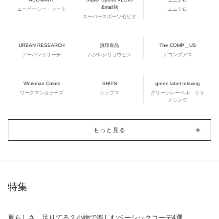
&mall店
エービーシー・マート
ユニクロ
スーパースポーツゼビオ
URBAN RESEARCH
無印良品
The COMP＿US
アーバンリサーチ
ムジルシリョウヒン
ザコンプアス
Workman Colors
SHIPS
green label relaxing
ワークマンカラーズ
シップス
グリーンレーベル リラ
クシング
もっと見る
特集
夏らしさ、足りてる？小物で楽しむベーシックコーデ4選