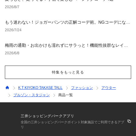
2026/8/7
もう迷わない！ジョガーパンツの正解コーデ術。NGコーデになら
ない選び方からおすすめスタイルまで徹底解説！
2026/7/24
梅雨の通勤・お出かけも濡れずにサラっと！機能性抜群なレイン
グッズ
2026/6/8
特集をもっと見る
K.T KIYOKO TAKASE TALL
ファッション
アウター
ブルゾン・スタジャン
商品一覧
三井ショッピングパークアプリ
全国の三井ショッピングパークポイント対象施設でご利用できるアプ
リ