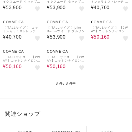
イクスエード タックブル
イクスエード タックブル
トンカラミストレッチ ブ
ゾン
ゾン
ルゾン
¥53,900
¥53,900
¥40,700
¥1,000
¥1,000
20%OFF
¥1,000
クーポン
クーポン
クーポン
COMME CA
COMME CA
COMME CA
〔 TALLサイズ 〕 コッ
〔 TALLサイズ 〕Like
〔 TALLサイズ 〕 【2W
トンカラミストレッチ ブ
Denimツイード ブルゾン
AY】コットンナイロング
ルゾン
ログラン アノラックブル
¥40,700
¥53,900
¥50,160
ゾン
20%OFF
¥1,000
20%OFF
¥1,000
クーポン
クーポン
COMME CA
COMME CA
〔 TALLサイズ 〕 【2W
〔 TALLサイズ 〕 【2W
AY】コットンナイロング
AY】コットンナイロング
ログラン アノラックブル
ログラン アノラックブル
¥50,160
¥50,160
ゾン
ゾン
8
8
件 /
件中
関連ショップ
ABC-MART
Super Sports XEBIO
ユニクロ