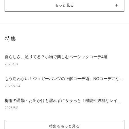
もっと見る
特集
夏らしさ、足りてる？小物で楽しむベーシックコーデ4選
2026/8/7
もう迷わない！ジョガーパンツの正解コーデ術。NGコーデになら
ない選び方からおすすめスタイルまで徹底解説！
2026/7/24
梅雨の通勤・お出かけも濡れずにサラっと！機能性抜群なレイン
グッズ
2026/6/8
特集をもっと見る