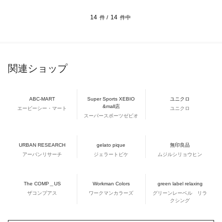
14
14
件 /
件中
関連ショップ
ABC-MART
Super Sports XEBIO
ユニクロ
&mall店
エービーシー・マート
ユニクロ
スーパースポーツゼビオ
URBAN RESEARCH
gelato pique
無印良品
アーバンリサーチ
ジェラートピケ
ムジルシリョウヒン
The COMP＿US
Workman Colors
green label relaxing
ザコンプアス
ワークマンカラーズ
グリーンレーベル リラ
クシング