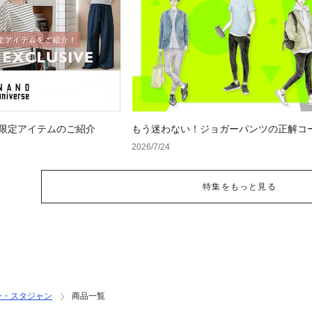
 WEB限定アイテムのご紹介
もう迷わない！ジョガーパンツの正解コ
NGコーデにならない選び方からおすす
2026/7/24
ルまで徹底解説！
特集をもっと見る
ン・スタジャン
商品一覧