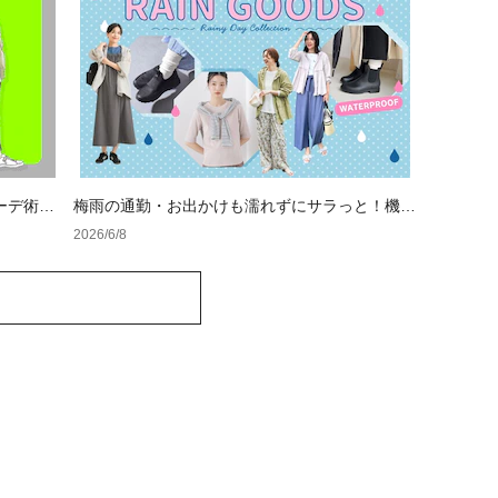
ーデ術。
梅雨の通勤・お出かけも濡れずにサラっと！機能
めスタイ
性抜群なレイングッズ
2026/6/8