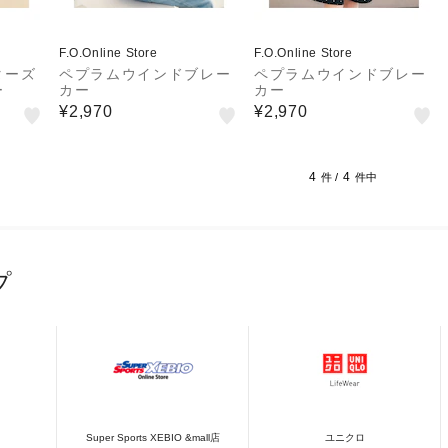
F.O.Online Store
F.O.Online Store
ターズ
ペプラムウインドブレー
ペプラムウインドブレー
ー
カー
カー
¥2,970
¥2,970
4
4
件 /
件中
プ
Super Sports XEBIO &mall店
ユニクロ