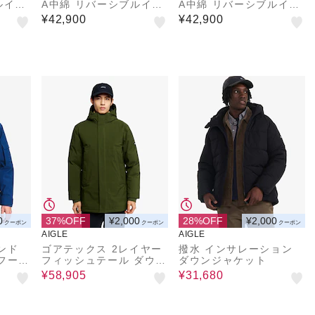
ルイン
A中綿 リバーシブルイン
A中綿 リバーシブルイン
ケット
サレーションジャケット
サレーションジャケット
¥42,900
¥42,900
ケット
/ 中綿ダウンジャケット
/ 中綿ダウンジャケット
0
37%OFF
¥2,000
28%OFF
¥2,000
クーポン
クーポン
クーポン
AIGLE
AIGLE
ンド
ゴアテックス 2レイヤー
撥水 インサレーション
フーデ
フィッシュテール ダウン
ダウンジャケット
ジャケット RP
¥58,905
¥31,680