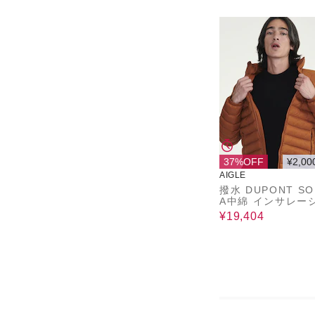
37%OFF
¥2,00
AIGLE
撥水 DUPONT S
A中綿 インサレー
ダウンジャケット /
¥19,404
ァージャケット