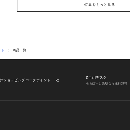
特集をもっと見る
ート
商品一覧
&mallデスク
井ショッピングパークポイント
ららぽーと受取なら送料無料