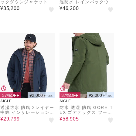
ックダウンジャケット T-
湿防水 レインパックウォ
KIT対応 / パファージャ
ーム ボアロングジャケッ
¥35,200
¥46,200
ケット
ト
37%OFF
¥2,000
37%OFF
¥2,000
クーポン
クーポン
AIGLE
AIGLE
透湿防水 防風 2レイヤー
防水 透湿 防風 GORE-T
中綿 インサレーションフ
EX ゴアテックス フーデ
ーデッドジャケット
ッドダウンジャケット R
¥29,799
¥58,905
P