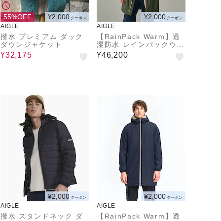
55%OFF
¥2,000
¥2,000
クーポン
クーポン
AIGLE
AIGLE
撥水 プレミアム ダック
【RainPack Warm】透
ダウンジャケット
湿防水 レインパックウォ
ーム ボアロングジャケッ
¥32,175
¥46,200
ト
¥2,000
¥2,000
クーポン
クーポン
AIGLE
AIGLE
撥水 スタンドネック ダ
【RainPack Warm】透