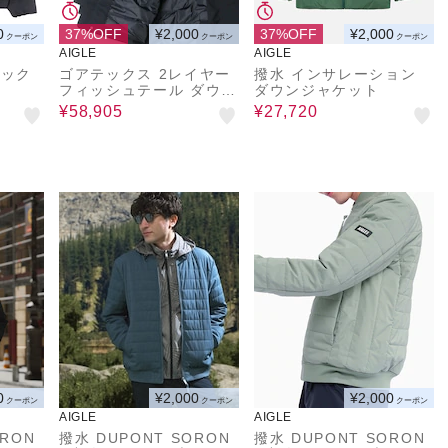
0
37%OFF
¥2,000
37%OFF
¥2,000
クーポン
クーポン
クーポン
AIGLE
AIGLE
ダック
ゴアテックス 2レイヤー
撥水 インサレーション
フィッシュテール ダウン
ダウンジャケット
ジャケット RP
¥58,905
¥27,720
0
¥2,000
¥2,000
クーポン
クーポン
クーポン
AIGLE
AIGLE
ORON
撥水 DUPONT SORON
撥水 DUPONT SORON