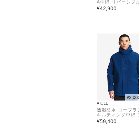
A中綿 リバーシブ
サレーションジャ
¥42,900
/ 中綿ダウンジャ
¥2,00
AIGLE
透湿防水 コープラ
キルティング中綿 
ッドジャケット
¥59,400