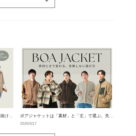
垢抜け
ボアジャケットは「素材」と「丈」で選ぶ。失敗
し術
しないサイズ選びと鉄板レイヤード術を徹底解説
2026/3/17
【レディース・メンズ】