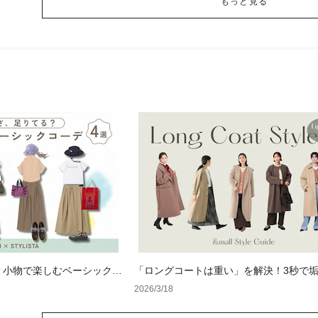
もっと見る
？小物で楽しむベーシックコ
「ロングコートは重い」を解決！3秒で
る、大人のための「軽やか見え」着こな
2026/3/18