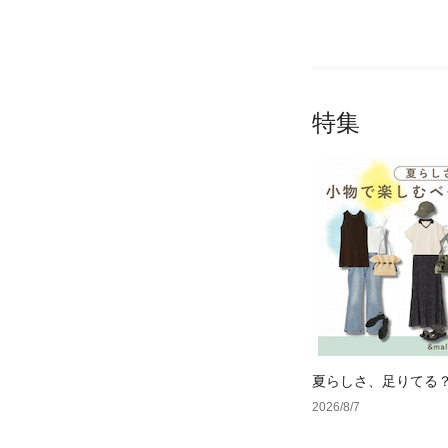
特集
夏らしさ、足りてる
ーデ4選
2026/8/7