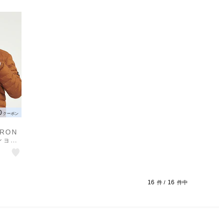
0
クーポン
ORON
ション
 パフ
16
16
件 /
件中