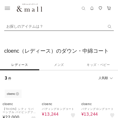
お探しのアイテムは？
cloenc（レディース）のダウン・中綿コート
レディース
メンズ
キッズ・ベビー
3
人気順
件
cloenc
30%OFF
30%OFF
cloenc
cloenc
cloenc
【TAION】シティ リバ
パディングロングコート
パディングロングコート
ーシブル パイピングフー
¥13,244
¥13,244
ド ダウン×ボア コート
¥22,000