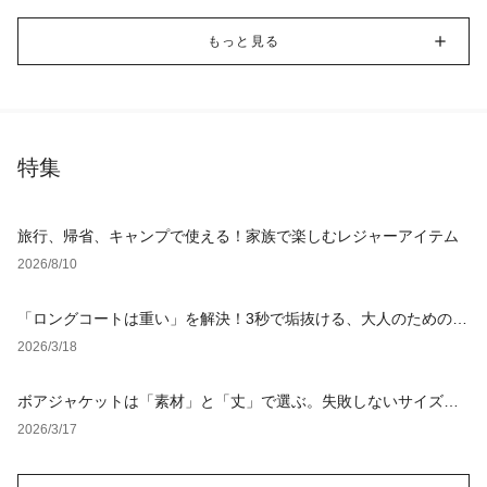
もっと見る
特集
旅行、帰省、キャンプで使える！家族で楽しむレジャーアイテム
2026/8/10
「ロングコートは重い」を解決！3秒で垢抜ける、大人のための
「軽やか見え」着こなし術
2026/3/18
ボアジャケットは「素材」と「丈」で選ぶ。失敗しないサイズ選
びと鉄板レイヤード術を徹底解説【レディース・メンズ】
2026/3/17