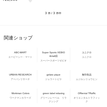
3
3
件 /
件中
関連ショップ
ABC-MART
Super Sports XEBIO
ユニクロ
&mall店
エービーシー・マート
ユニクロ
スーパースポーツゼビオ
URBAN RESEARCH
gelato pique
無印良品
アーバンリサーチ
ジェラートピケ
ムジルシリョウヒン
Workman Colors
green label relaxing
ORiental TRaffic
ワークマンカラーズ
グリーンレーベル リラ
オリエンタルトラフィッ
クシング
ク