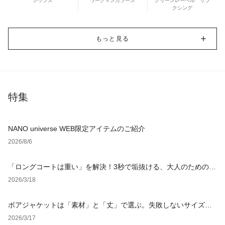
シップス
ワークマンカラーズ
グリーンレーベル リラ
クシング
もっと見る
特集
NANO universe WEB限定アイテムのご紹介
2026/8/6
「ロングコートは重い」を解決！3秒で垢抜ける、大人のための
「軽やか見え」着こなし術
2026/3/18
ボアジャケットは「素材」と「丈」で選ぶ。失敗しないサイズ選
びと鉄板レイヤード術を徹底解説【レディース・メンズ】
2026/3/17