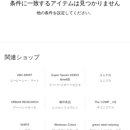
条件に一致するアイテムは見つかりません
他の条件を設定してください。
関連ショップ
ABC-MART
Super Sports XEBIO
ユニクロ
&mall店
エービーシー・マート
ユニクロ
スーパースポーツゼビオ
URBAN RESEARCH
無印良品
The COMP＿US
アーバンリサーチ
ムジルシリョウヒン
ザコンプアス
SHIPS
Workman Colors
green label relaxing