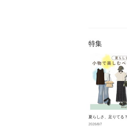
特集
夏らしさ、足りてる
ーデ4選
2026/8/7