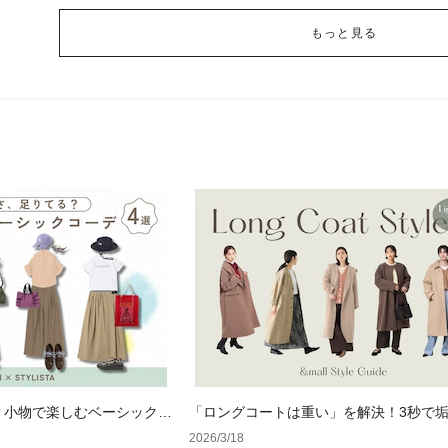
もっと見る
？小物で楽しむベーシックコ
「ロングコートは重い」を解決！3秒で
る、大人のための「軽やか見え」着こな
2026/3/18