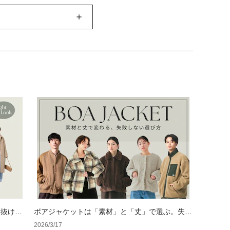
垢抜け
ボアジャケットは「素材」と「丈」で選ぶ。失敗
し術
しないサイズ選びと鉄板レイヤード術を徹底解説
2026/3/17