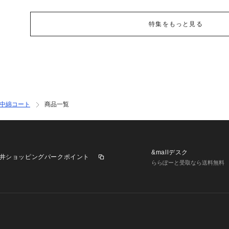
特集をもっと見る
中綿コート
商品一覧
&mallデスク
井ショッピングパークポイント
ららぽーと受取なら送料無料