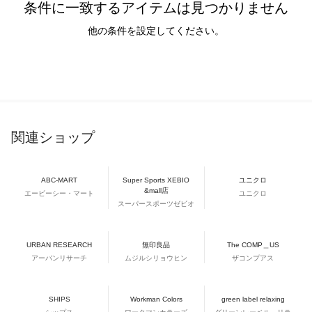
条件に一致するアイテムは見つかりません
他の条件を設定してください。
関連ショップ
ABC-MART
Super Sports XEBIO
ユニクロ
&mall店
エービーシー・マート
ユニクロ
スーパースポーツゼビオ
URBAN RESEARCH
無印良品
The COMP＿US
アーバンリサーチ
ムジルシリョウヒン
ザコンプアス
SHIPS
Workman Colors
green label relaxing