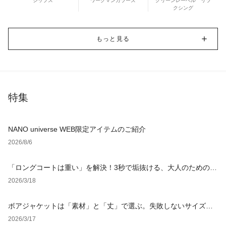
シップス
ワークマンカラーズ
グリーンレーベル リラ
クシング
もっと見る
特集
NANO universe WEB限定アイテムのご紹介
2026/8/6
「ロングコートは重い」を解決！3秒で垢抜ける、大人のための
「軽やか見え」着こなし術
2026/3/18
ボアジャケットは「素材」と「丈」で選ぶ。失敗しないサイズ選
びと鉄板レイヤード術を徹底解説【レディース・メンズ】
2026/3/17