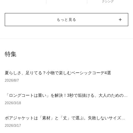
クシング
もっと見る
特集
夏らしさ、足りてる？小物で楽しむベーシックコーデ4選
2026/8/7
「ロングコートは重い」を解決！3秒で垢抜ける、大人のための
「軽やか見え」着こなし術
2026/3/18
ボアジャケットは「素材」と「丈」で選ぶ。失敗しないサイズ選
びと鉄板レイヤード術を徹底解説【レディース・メンズ】
2026/3/17