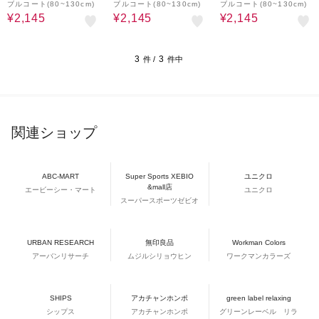
ブルコート(80~130cm)
ブルコート(80~130cm)
ブルコート(80~130cm)
¥2,145
¥2,145
¥2,145
3
3
件 /
件中
関連ショップ
ABC-MART
Super Sports XEBIO
ユニクロ
&mall店
エービーシー・マート
ユニクロ
スーパースポーツゼビオ
URBAN RESEARCH
無印良品
Workman Colors
アーバンリサーチ
ムジルシリョウヒン
ワークマンカラーズ
SHIPS
アカチャンホンポ
green label relaxing
シップス
アカチャンホンポ
グリーンレーベル リラ