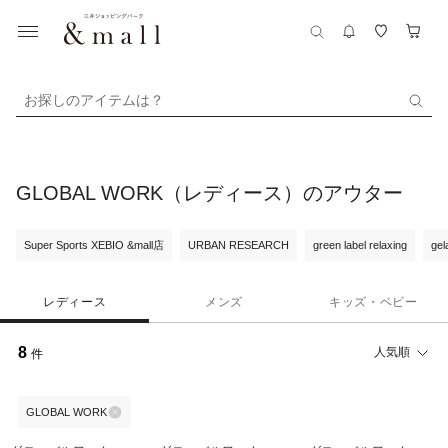
お探しのアイテムは？
GLOBAL WORK（レディース）のアウター
Super Sports XEBIO &mall店
URBAN RESEARCH
green label relaxing
gel
レディース
メンズ
キッズ・ベビー
8
人気順
件
GLOBAL WORK
44%OFF
¥500
36%OFF
¥500
36%OFF
¥500
クーポン
クーポン
クーポン