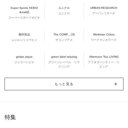
Super Sports XEBIO
ユニクロ
URBAN RESEARCH
&mall店
ユニクロ
アーバンリサーチ
スーパースポーツゼビオ
無印良品
The COMP＿US
Workman Colors
ムジルシリョウヒン
ザコンプアス
ワークマンカラーズ
gelato pique
green label relaxing
Afternoon Tea LIVING
ジェラートピケ
グリーンレーベル リラ
アフタヌーンティー・リ
クシング
ビング
もっと見る
特集