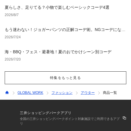
夏らしさ、足りてる？小物で楽しむベーシックコーデ4選
2026/8/7
もう迷わない！ジョガーパンツの正解コーデ術。NGコーデになら
ない選び方からおすすめスタイルまで徹底解説！
2026/7/24
海・BBQ・フェス・避暑地！夏のおでかけシーン別コーデ
2026/7/20
特集をもっと見る
GLOBAL WORK
ファッション
アウター
商品一覧
三井ショッピングパークアプリ
全国の三井ショッピングパークポイント対象施設でご利用できるアプ
リ