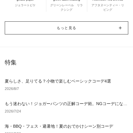
ジェラートピケ
グリーンレーベル リラ
アフタヌーンティー・リ
クシング
ビング
もっと見る
特集
夏らしさ、足りてる？小物で楽しむベーシックコーデ4選
2026/8/7
もう迷わない！ジョガーパンツの正解コーデ術。NGコーデになら
ない選び方からおすすめスタイルまで徹底解説！
2026/7/24
海・BBQ・フェス・避暑地！夏のおでかけシーン別コーデ