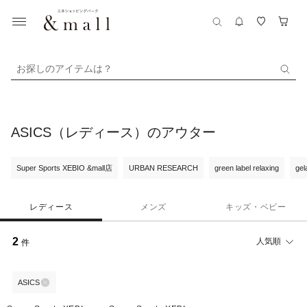
お探しのアイテムは？
ASICS（レディース）のアウター
Super Sports XEBIO &mall店
URBAN RESEARCH
green label relaxing
gel
レディース
メンズ
キッズ・ベビー
2
人気順
件
ASICS
¥1,000
¥1,000
クーポン
クーポン