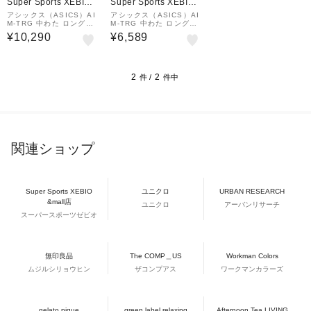
Super Sports XEBIO
Super Sports XEBIO
&mall店
&mall店
アシックス（ASICS）AI
アシックス（ASICS）AI
M-TRG 中わた ロングコ
M-TRG 中わた ロングコ
ート 2031E735.400
ート 2031E735.001
¥10,290
¥6,589
2
2
件 /
件中
関連ショップ
Super Sports XEBIO
ユニクロ
URBAN RESEARCH
&mall店
ユニクロ
アーバンリサーチ
スーパースポーツゼビオ
無印良品
The COMP＿US
Workman Colors
ムジルシリョウヒン
ザコンプアス
ワークマンカラーズ
gelato pique
green label relaxing
Afternoon Tea LIVING