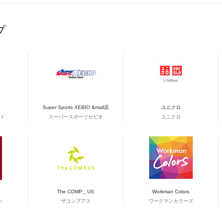
プ
Super Sports XEBIO &mall店
ユニクロ
ト
スーパースポーツゼビオ
ユニクロ
The COMP＿US
Workman Colors
ン
ザコンプアス
ワークマンカラーズ