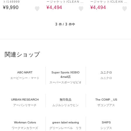
ト/146999
ージャケット/CLEAN M
ージャケット/CLEAN M
ODE/646026
ODE/646026
¥9,990
¥4,494
¥4,494
3
3
件 /
件中
関連ショップ
ABC-MART
Super Sports XEBIO
ユニクロ
&mall店
エービーシー・マート
ユニクロ
スーパースポーツゼビオ
URBAN RESEARCH
無印良品
The COMP＿US
アーバンリサーチ
ムジルシリョウヒン
ザコンプアス
Workman Colors
green label relaxing
SHIPS
ワークマンカラーズ
グリーンレーベル リラ
シップス