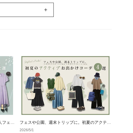
人フェミ
フェスや公園、週末トリップに。初夏のアクティ
ブおでかけコーデ4選
2026/5/1