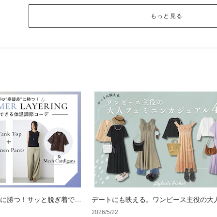
もっと見る
"に勝つ！サッと脱ぎ着でき
デートにも映える。ワンピース主役の大
ニンカジュアル4選
2026/5/22