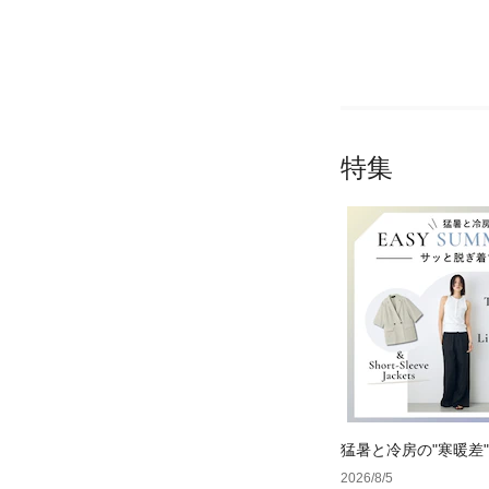
特集
猛暑と冷房の"寒暖差
る体温調節コーデ
2026/8/5