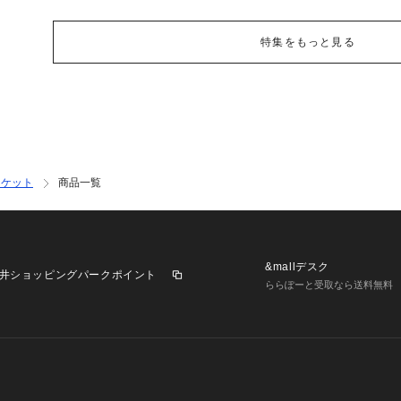
特集をもっと見る
ャケット
商品一覧
&mallデスク
井ショッピングパークポイント
ららぽーと受取なら送料無料