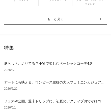
ザコンプアス
ワークマンカラーズ
グリーンレーベル リラ
クシング
もっと見る
特集
夏らしさ、足りてる？小物で楽しむベーシックコーデ4選
2026/8/7
デートにも映える。ワンピース主役の大人フェミニンカジュアル4
選
2026/5/22
フェスや公園、週末トリップに。初夏のアクティブおでかけコー
デ4選
2026/5/1