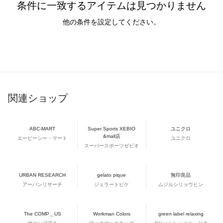
条件に一致するアイテムは見つかりません
他の条件を設定してください。
関連ショップ
ABC-MART
Super Sports XEBIO
ユニクロ
&mall店
エービーシー・マート
ユニクロ
スーパースポーツゼビオ
URBAN RESEARCH
gelato pique
無印良品
アーバンリサーチ
ジェラートピケ
ムジルシリョウヒン
The COMP＿US
Workman Colors
green label relaxing