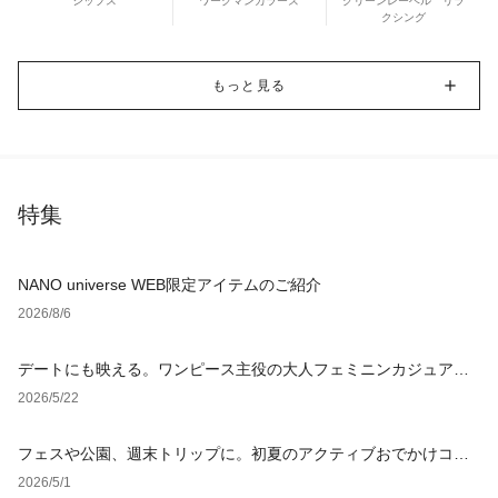
シップス
ワークマンカラーズ
グリーンレーベル リラ
クシング
もっと見る
特集
NANO universe WEB限定アイテムのご紹介
2026/8/6
デートにも映える。ワンピース主役の大人フェミニンカジュアル4
選
2026/5/22
フェスや公園、週末トリップに。初夏のアクティブおでかけコー
デ4選
2026/5/1