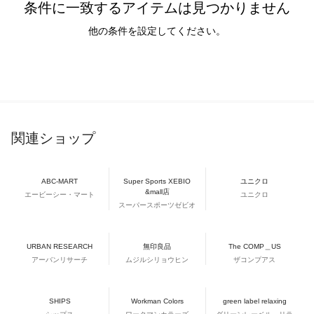
条件に一致するアイテムは見つかりません
他の条件を設定してください。
関連ショップ
ABC-MART
Super Sports XEBIO
ユニクロ
&mall店
エービーシー・マート
ユニクロ
スーパースポーツゼビオ
URBAN RESEARCH
無印良品
The COMP＿US
アーバンリサーチ
ムジルシリョウヒン
ザコンプアス
SHIPS
Workman Colors
green label relaxing